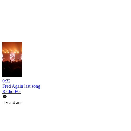
0:32
Fred Again last song
Radio FG
il y a 4 ans