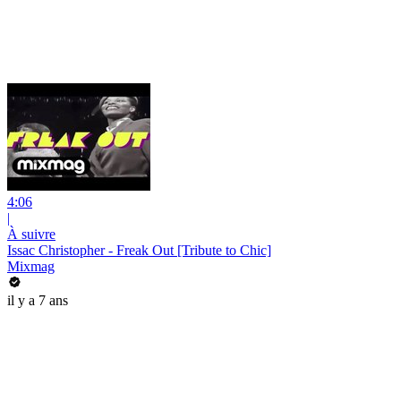
4:06
|
À suivre
Issac Christopher - Freak Out [Tribute to Chic]
Mixmag
il y a 7 ans