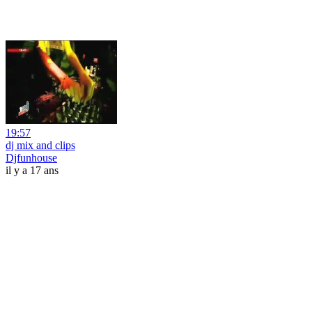
19:57
dj mix and clips
Djfunhouse
il y a 17 ans