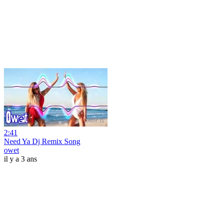
2:41
Need Ya Dj Remix Song
owet
il y a 3 ans