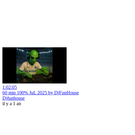
1:02:05
60 min 100% JuL 2025 by DjFunHouse
Djfunhouse
il y a 1 an