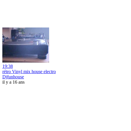
19:38
rétro Vinyl mix house electro
Djfunhouse
il y a 16 ans