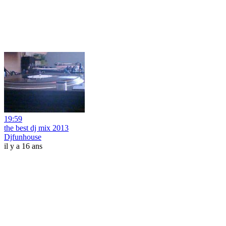
19:59
the best dj mix 2013
Djfunhouse
il y a 16 ans