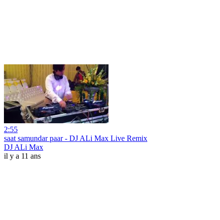
2:55
saat samundar paar - DJ ALi Max Live Remix
DJ ALi Max
il y a 11 ans