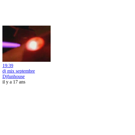
19:39
dj mix septembre
Djfunhouse
il y a 17 ans