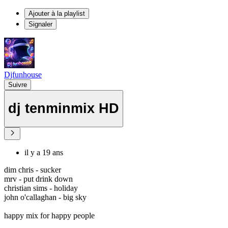
Ajouter à la playlist
Signaler
Djfunhouse
Suivre
dj tenminmix HD
il y a 19 ans
dim chris - sucker
mrv - put drink down
christian sims - holiday
john o'callaghan - big sky
happy mix for happy people