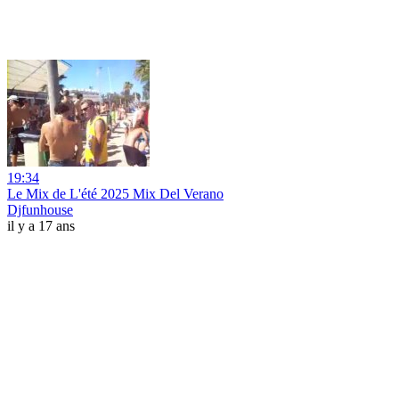
19:34
Le Mix de L'été 2025 Mix Del Verano
Djfunhouse
il y a 17 ans