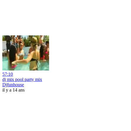
57:10
dj mix pool party mix
Djfunhouse
il y a 14 ans