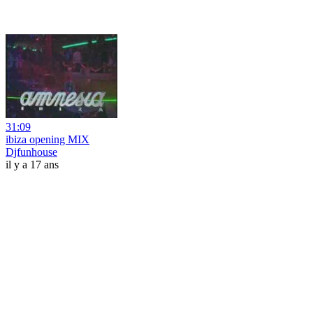
31:09
ibiza opening MIX
Djfunhouse
il y a 17 ans