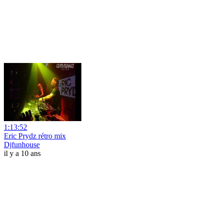
1:13:52
Eric Prydz rétro mix
Djfunhouse
il y a 10 ans