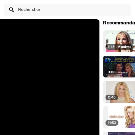
Rechercher
Recommanda
1:43
|
À suivre
3:05
0:46
11:53