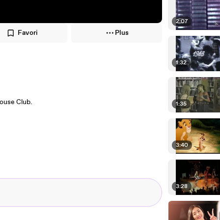
2:07
Favori
Plus
1:32
Mouse Club.
1:35
3:40
3:28