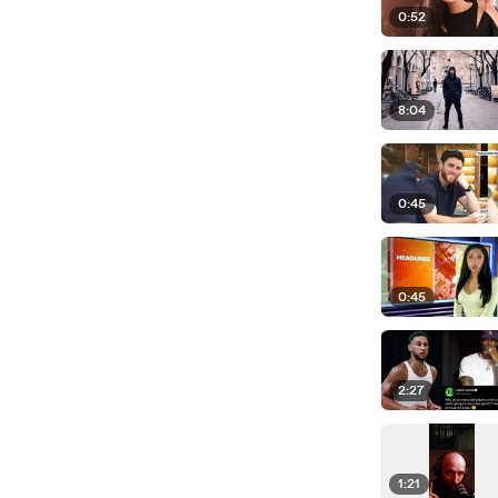
0:52
8:04
0:45
0:45
2:27
1:21