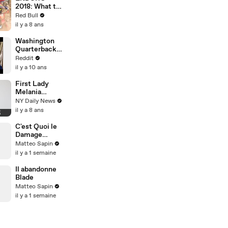
Modification
2018: What to
expect at
Red Bull
Erzbergrodeo
il y a 8 ans
Red Bull Hare
Scramble.
Washington
Quarterback,
Kirk Cousins:
Reddit
Ask Me
il y a 10 ans
Anything!
First Lady
Melania
Trump to
NY Daily News
attend
il y a 8 ans
Barbara
Bush’s Texas
C'est Quoi le
funeral
Damage
Control ?
Matteo Sapin
il y a 1 semaine
Il abandonne
Blade
Matteo Sapin
il y a 1 semaine