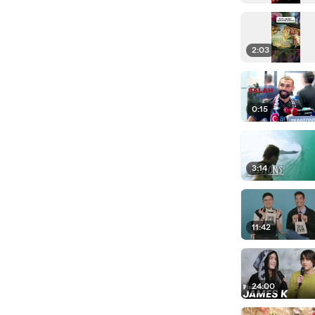
2:03
0:15
3:14
11:42
24:00