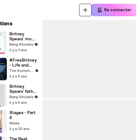
Se connecter
tions
Britney
Spears' mom
introduced
Bang Showbiz
her to alcohol
il y a 3 ans
in her early
teens
#FreeBritney
- Life and
times of pop
The Scotsman
star Britney
il y a 5 ans
Spears
Britney
Spears' father
stays as co-
Bang Showbiz
conservator
il y a 5 ans
Stages - Part
6
Miska
il y a 20 ans
The Beat