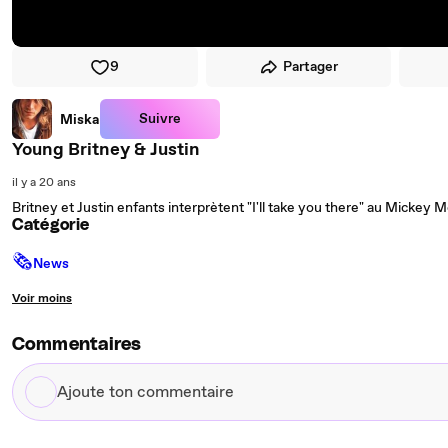
9
Partager
Suivre
Miska
Young Britney & Justin
il y a 20 ans
Britney et Justin enfants interprètent "I'll take you there" au Mickey 
Catégorie
🗞
News
Voir moins
Commentaires
Ajoute
ton
commentaire