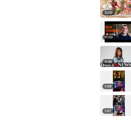
3:00
11:02
0:45
1:08
1:27