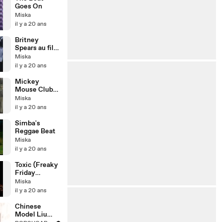
Goes On
Miska
il y a 20 ans
Britney
Spears au fil
du temps
Miska
il y a 20 ans
Mickey
Mouse Club-
Bad Breath
Miska
il y a 20 ans
Simba's
Reggae Beat
Miska
il y a 20 ans
Toxic (Freaky
Friday
Version)
Miska
il y a 20 ans
Chinese
Model Liu