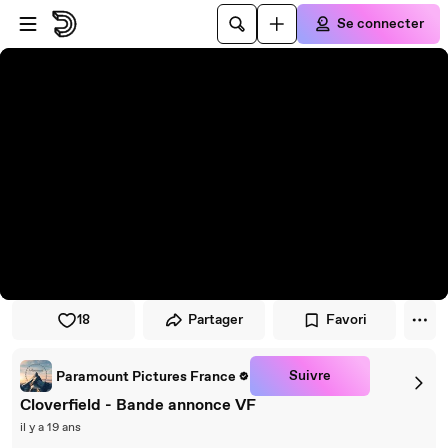
Passer au player
Passer au contenu principal
Se connecter
18
Partager
Favori
Suivre
Paramount Pictures France
Cloverfield - Bande annonce VF
il y a 19 ans