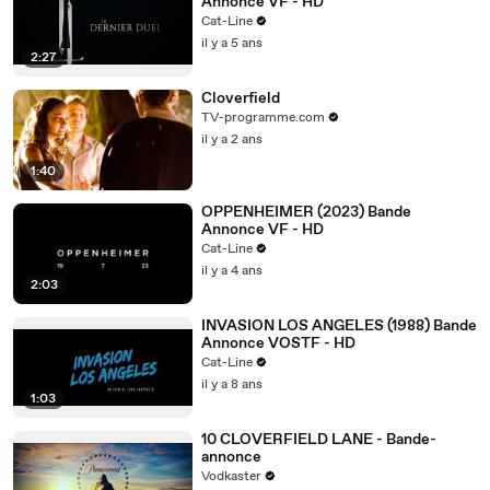
Annonce VF - HD
Cat-Line
il y a 5 ans
2:27
Cloverfield
TV-programme.com
il y a 2 ans
1:40
OPPENHEIMER (2023) Bande
Annonce VF - HD
Cat-Line
il y a 4 ans
2:03
INVASION LOS ANGELES (1988) Bande
Annonce VOSTF - HD
Cat-Line
il y a 8 ans
1:03
10 CLOVERFIELD LANE - Bande-
annonce
Vodkaster