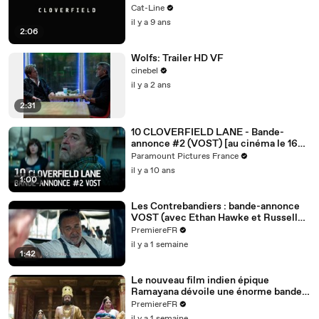
Cat-Line
il y a 9 ans
2:06
Wolfs: Trailer HD VF
cinebel
il y a 2 ans
2:31
10 CLOVERFIELD LANE - Bande-
annonce #2 (VOST) [au cinéma le 16
mars 2016]
Paramount Pictures France
il y a 10 ans
1:00
Les Contrebandiers : bande-annonce
VOST (avec Ethan Hawke et Russell
Crowe)
PremiereFR
il y a 1 semaine
1:42
Le nouveau film indien épique
Ramayana dévoile une énorme bande-
annonce (VOST)
PremiereFR