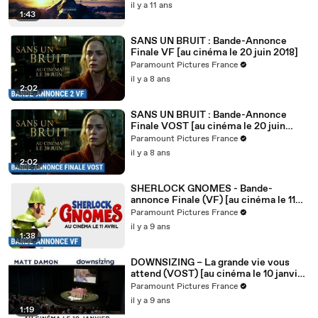
il y a 11 ans
1:43
SANS UN BRUIT : Bande-Annonce
Finale VF [au cinéma le 20 juin 2018]
Paramount Pictures France
il y a 8 ans
2:02
SANS UN BRUIT : Bande-Annonce
Finale VOST [au cinéma le 20 juin
2018]
Paramount Pictures France
il y a 8 ans
2:02
SHERLOCK GNOMES - Bande-
annonce Finale (VF) [au cinéma le 11
avril 2018]
Paramount Pictures France
il y a 9 ans
1:38
DOWNSIZING – La grande vie vous
attend (VOST) [au cinéma le 10 janvier
2018]
Paramount Pictures France
il y a 9 ans
1:19