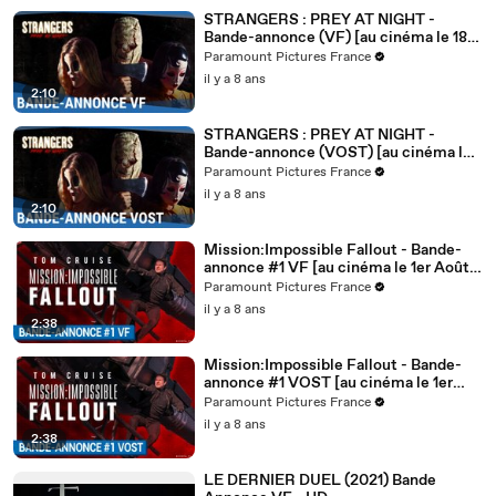
STRANGERS : PREY AT NIGHT -
Bande-annonce (VF) [au cinéma le 18
avril 2018]
Paramount Pictures France
il y a 8 ans
2:10
STRANGERS : PREY AT NIGHT -
Bande-annonce (VOST) [au cinéma le
18 avril 2018]
Paramount Pictures France
il y a 8 ans
2:10
Mission:Impossible Fallout - Bande-
annonce #1 VF [au cinéma le 1er Août
2018]
Paramount Pictures France
il y a 8 ans
2:38
Mission:Impossible Fallout - Bande-
annonce #1 VOST [au cinéma le 1er
Août 2018]
Paramount Pictures France
il y a 8 ans
2:38
LE DERNIER DUEL (2021) Bande