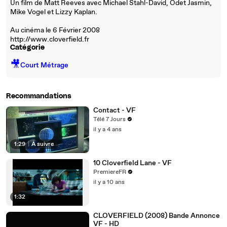
Un film de Matt Reeves avec Michael Stahl-David, Odet Jasmin,
Mike Vogel et Lizzy Kaplan.
Au cinéma le 6 Février 2008
http://www.cloverfield.fr
Catégorie
🎥
Court Métrage
Recommandations
Contact - VF
Télé 7 Jours
il y a 4 ans
1:29
|
À suivre
10 Cloverfield Lane - VF
PremiereFR
il y a 10 ans
1:32
CLOVERFIELD (2008) Bande Annonce
VF - HD