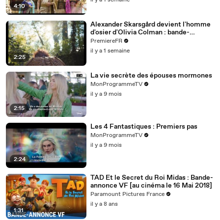
il y a 1 semaine
4:10
Alexander Skarsgård devient l'homme
d'osier d'Olivia Colman : bande-
annonce de Wicker (VO)
PremiereFR
il y a 1 semaine
2:25
La vie secrète des épouses mormones
MonProgrammeTV
il y a 9 mois
2:15
Les 4 Fantastiques : Premiers pas
MonProgrammeTV
il y a 9 mois
2:24
TAD Et le Secret du Roi Midas : Bande-
annonce VF [au cinéma le 16 Mai 2018]
Paramount Pictures France
il y a 8 ans
1:31