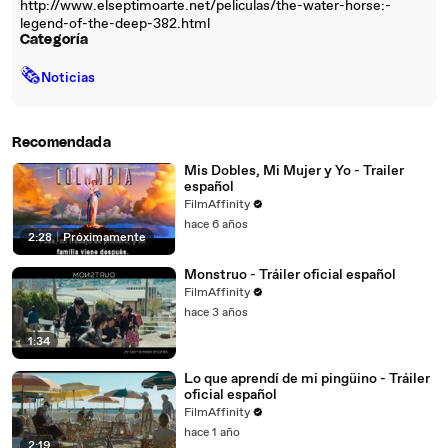
http://www.elseptimoarte.net/peliculas/the-water-horse:-
legend-of-the-deep-382.html
Categoría
🗞
Noticias
Recomendada
Mis Dobles, Mi Mujer y Yo - Trailer
español
FilmAffinity
hace 6 años
2:28
|
Próximamente
Monstruo - Tráiler oficial español
FilmAffinity
hace 3 años
1:34
Lo que aprendí de mi pingüino - Tráiler
oficial español
FilmAffinity
hace 1 año
2:19