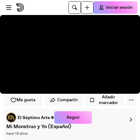
Saltar al reproductor
Saltar al contenido principal
Iniciar sesión
Añadir
Me gusta
Compartir
marcador
Seguir
El Séptimo Arte
Mi Monstruo y Yo (Español)
hace 19 años