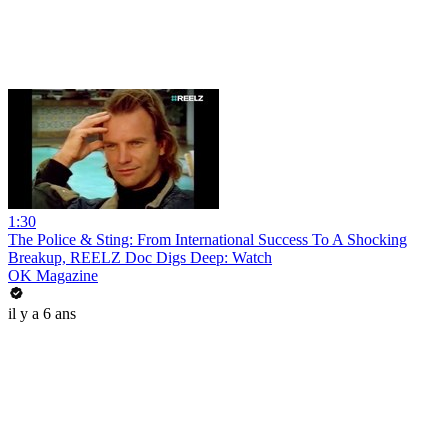
1:30
The Police & Sting: From International Success To A Shocking
Breakup, REELZ Doc Digs Deep: Watch
OK Magazine
il y a 6 ans