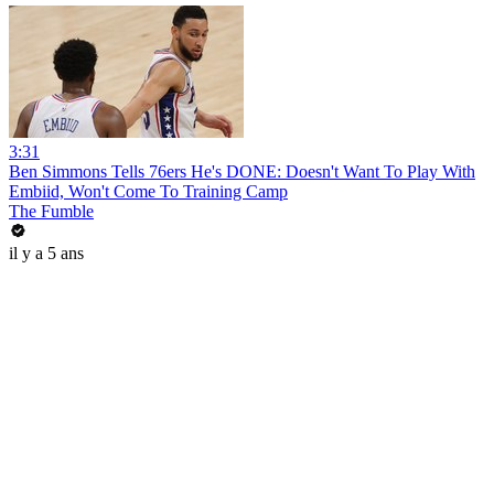
3:31
Ben Simmons Tells 76ers He's DONE: Doesn't Want To Play With
Embiid, Won't Come To Training Camp
The Fumble
il y a 5 ans