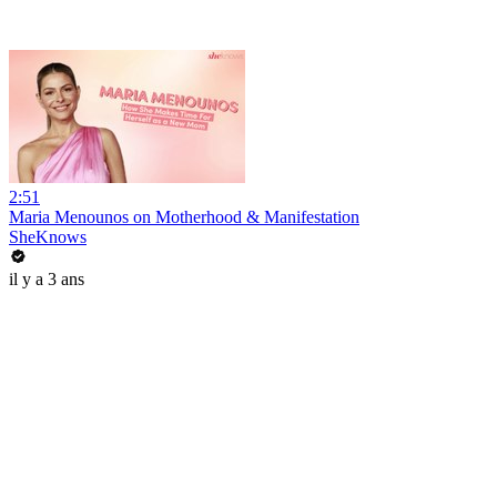
2:51
Maria Menounos on Motherhood & Manifestation
SheKnows
il y a 3 ans