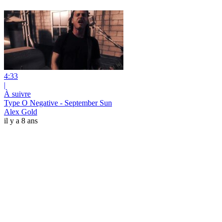
4:33
|
À suivre
Type O Negative - September Sun
Alex Gold
il y a 8 ans