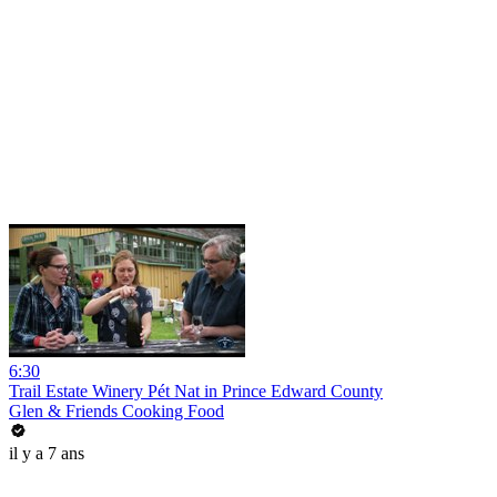
6:30
Trail Estate Winery Pét Nat in Prince Edward County
Glen & Friends Cooking Food
il y a 7 ans