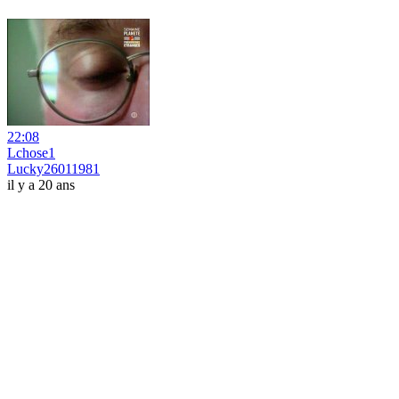
22:08
Lchose1
Lucky26011981
il y a 20 ans