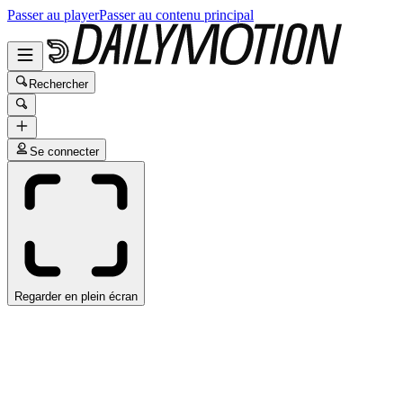
Passer au player
Passer au contenu principal
Rechercher
Se connecter
Regarder en plein écran