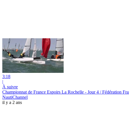
3:18
|
À suivre
Championnat de France Espoirs La Rochelle - Jour 4 / Fédération Fra
NautiChannel
il y a 2 ans