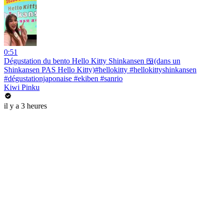
0:51
Dégustation du bento Hello Kitty Shinkansen 🍱(dans un
Shinkansen PAS Hello Kitty)#hellokitty #hellokittyshinkansen
#dégustationjaponaise #ekiben #sanrio
Kiwi Pinku
il y a 3 heures