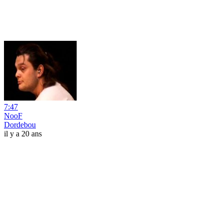
7:47
NooF
Dordebou
il y a 20 ans