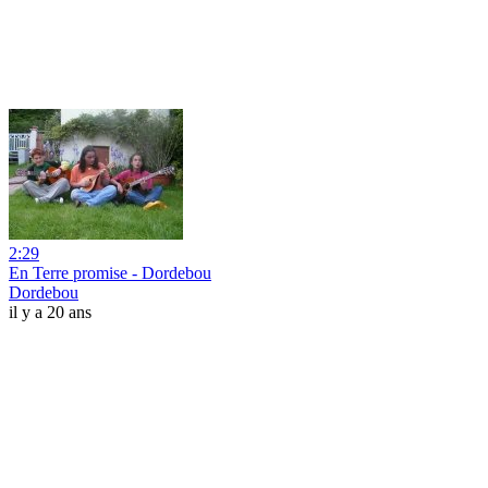
2:29
En Terre promise - Dordebou
Dordebou
il y a 20 ans