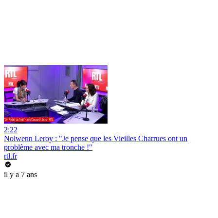
2:22
Nolwenn Leroy : "Je pense que les Vieilles Charrues ont un
problème avec ma tronche !"
rtl.fr
il y a 7 ans