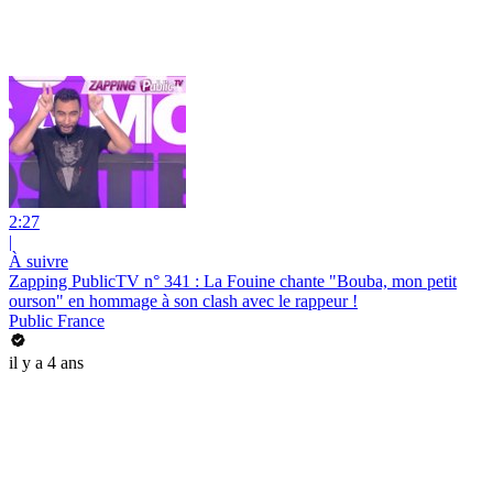
2:27
|
À suivre
Zapping PublicTV n° 341 : La Fouine chante "Bouba, mon petit
ourson" en hommage à son clash avec le rappeur !
Public France
il y a 4 ans