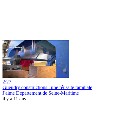
2:27
Gueudry constructions : une réussite familiale
J'aime Département de Seine-Maritime
il y a 11 ans