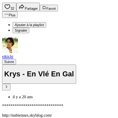
32
Partager
Favori
Plus
Ajouter à la playlist
Signaler
eikichi
Suivre
Krys - En Vlé En Gal
il y a 20 ans
*****************************
http://nubiennes.skyblog.com/