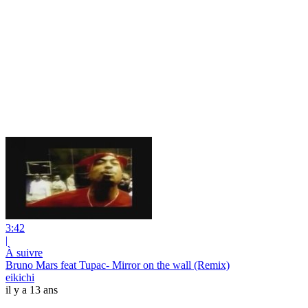
3:42
|
À suivre
Bruno Mars feat Tupac- Mirror on the wall (Remix)
eikichi
il y a 13 ans