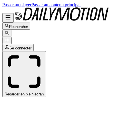
Passer au player
Passer au contenu principal
Rechercher
Se connecter
Regarder en plein écran