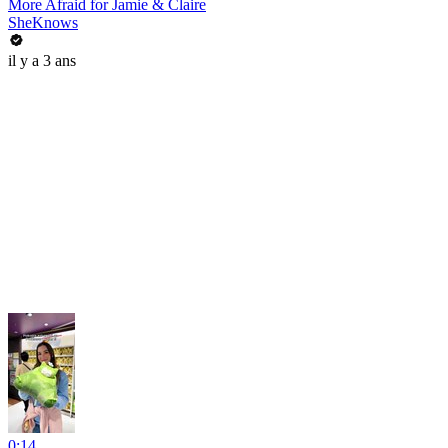
More Afraid for Jamie & Claire
SheKnows
il y a 3 ans
0:14