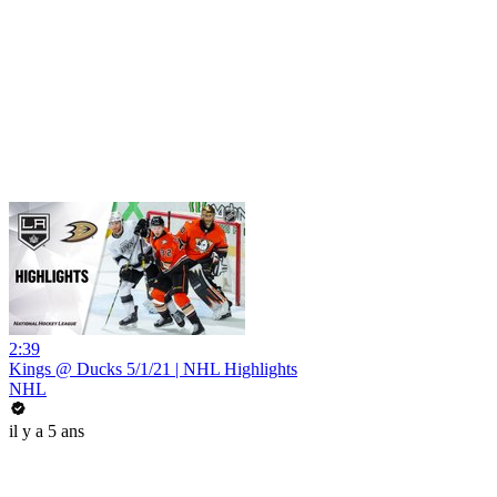
2:39
Kings @ Ducks 5/1/21 | NHL Highlights
NHL
il y a 5 ans