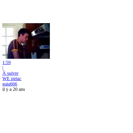
1:59
|
À suivre
WE piriac
gaia666
il y a 20 ans