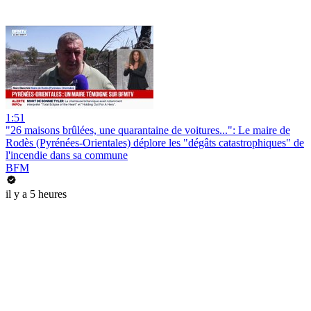
1:51
"26 maisons brûlées, une quarantaine de voitures...": Le maire de
Rodès (Pyrénées-Orientales) déplore les "dégâts catastrophiques" de
l'incendie dans sa commune
BFM
il y a 5 heures