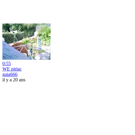
0:55
WE piriac
gaia666
il y a 20 ans