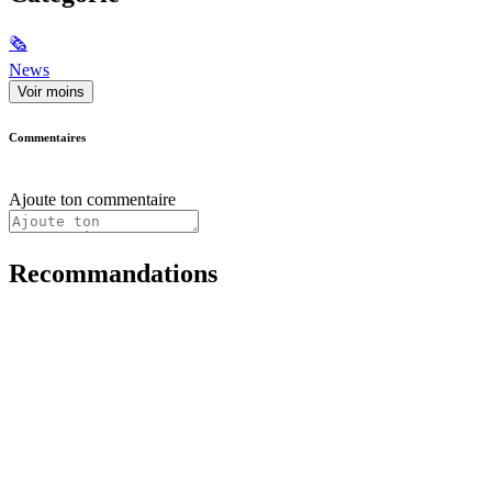
🗞
News
Voir moins
Commentaires
Ajoute ton commentaire
Recommandations