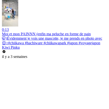
0:13
Moi et mon PAINNN (enfin ma peluche en forme de pain
🤭)Évidemment je vois une mascotte, je me prends en photo avec
😌↕️#chiikawa #hachiware #chiikawapark #japon #voyagejapon
Kiwi Pinku
il y a 3 semaines