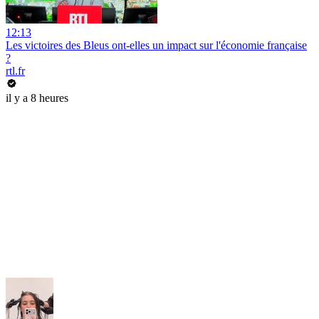
12:13
Les victoires des Bleus ont-elles un impact sur l'économie française
?
rtl.fr
il y a 8 heures