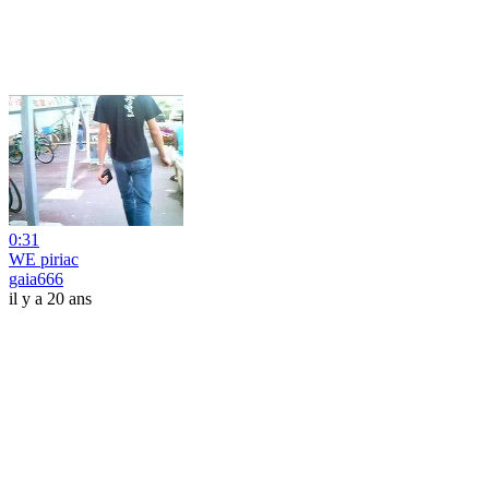
0:31
WE piriac
gaia666
il y a 20 ans