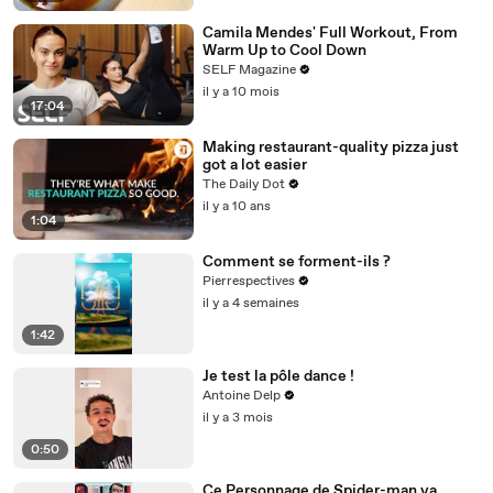
Camila Mendes' Full Workout, From
Warm Up to Cool Down
SELF Magazine
il y a 10 mois
17:04
Making restaurant-quality pizza just
got a lot easier
The Daily Dot
il y a 10 ans
1:04
Comment se forment-ils ?
Pierrespectives
il y a 4 semaines
1:42
Je test la pôle dance !
Antoine Delp
il y a 3 mois
0:50
Ce Personnage de Spider-man va