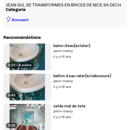
JEAN GUL SE TRANSFORMES EN BRICES DE NICE SA DECH
Catégorie
🎈
Amusant
Recommandations
balon d'eau(eclater)
jason massy
il y a 18 ans
0:22
|
À suivre
ballon d eau rater(eclabousure)
jason massy
il y a 18 ans
0:43
zelda mal de tete
jason massy
il y a 18 ans
0:19