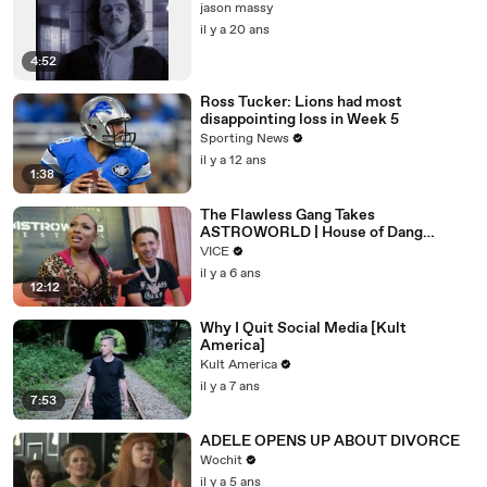
jason massy
il y a 20 ans
4:52
Ross Tucker: Lions had most
disappointing loss in Week 5
Sporting News
il y a 12 ans
1:38
The Flawless Gang Takes
ASTROWORLD | House of Dang
Episode 4
VICE
il y a 6 ans
12:12
Why I Quit Social Media [Kult
America]
Kult America
il y a 7 ans
7:53
ADELE OPENS UP ABOUT DIVORCE
Wochit
il y a 5 ans