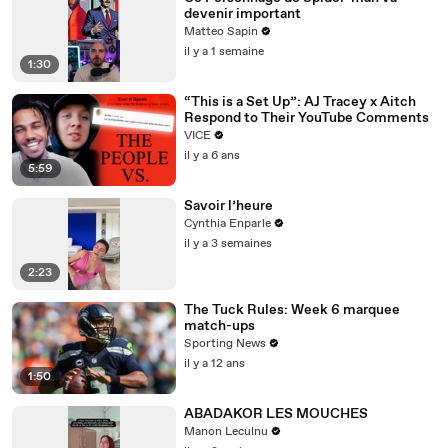
devenir important
Matteo Sapin
il y a 1 semaine
1:30
“This is a Set Up”: AJ Tracey x Aitch
Respond to Their YouTube Comments
VICE
il y a 6 ans
5:59
Savoir l’heure
Cynthia Enparle
il y a 3 semaines
2:23
The Tuck Rules: Week 6 marquee
match-ups
Sporting News
il y a 12 ans
1:50
ABADAKOR LES MOUCHES
Manon Leculnu