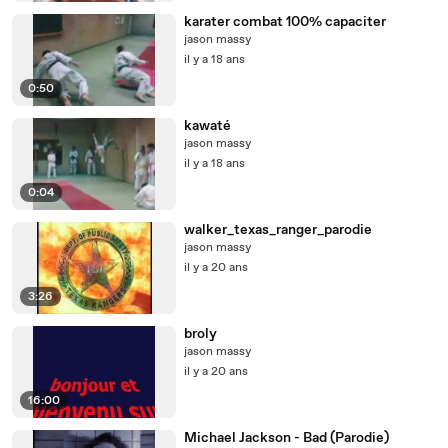
karater combat 100% capaciter
jason massy
il y a 18 ans
0:50
kawaté
jason massy
il y a 18 ans
0:04
walker_texas_ranger_parodie
jason massy
il y a 20 ans
3:26
broly
jason massy
il y a 20 ans
16:00
Michael Jackson - Bad (Parodie)