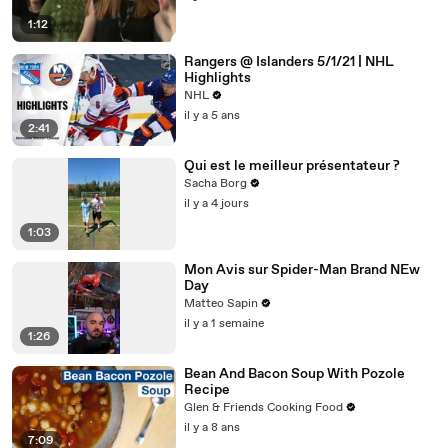
1:12
Rangers @ Islanders 5/1/21 | NHL
Highlights
NHL
il y a 5 ans
2:41
Qui est le meilleur présentateur ?
Sacha Borg
il y a 4 jours
1:03
Mon Avis sur Spider-Man Brand NEw
Day
Matteo Sapin
il y a 1 semaine
1:26
Bean And Bacon Soup With Pozole
Recipe
Glen & Friends Cooking Food
il y a 8 ans
7:09