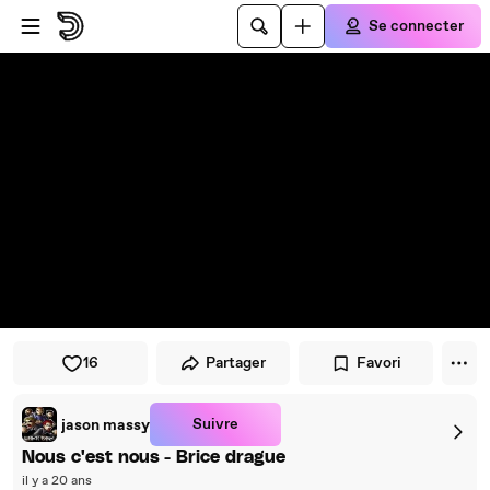
Passer au player
Passer au contenu principal
Se connecter
16
Partager
Favori
Suivre
jason massy
Nous c'est nous - Brice drague
il y a 20 ans