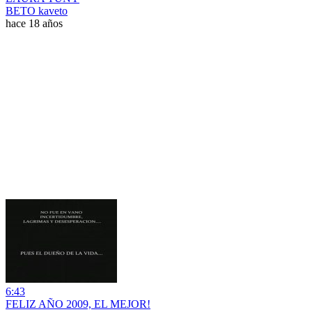
BETO kaveto
hace 18 años
6:43
FELIZ AÑO 2009, EL MEJOR!