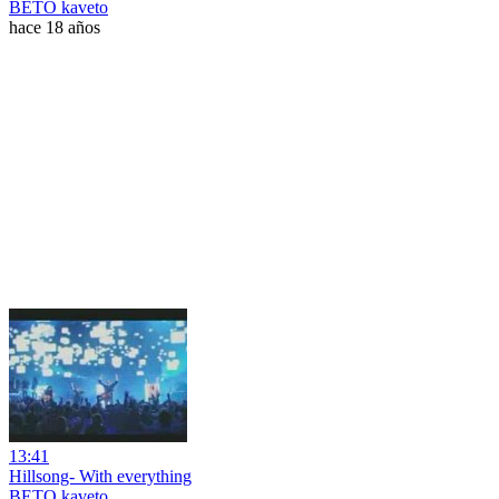
BETO kaveto
hace 18 años
13:41
Hillsong- With everything
BETO kaveto