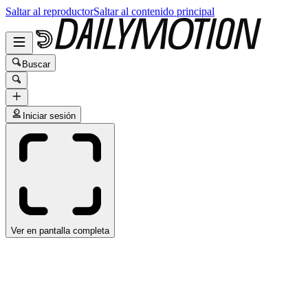
Saltar al reproductor
Saltar al contenido principal
Buscar
Iniciar sesión
Ver en pantalla completa