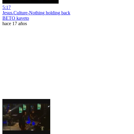
5:17
Jesus.Culture-Nothing holding back
BETO kaveto
hace 17 años