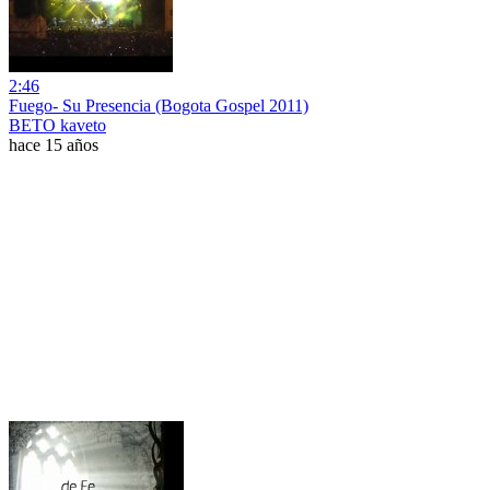
2:46
Fuego- Su Presencia (Bogota Gospel 2011)
BETO kaveto
hace 15 años