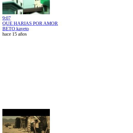
9:07
QUE HARIAS POR AMOR
BETO kaveto
hace 15 años