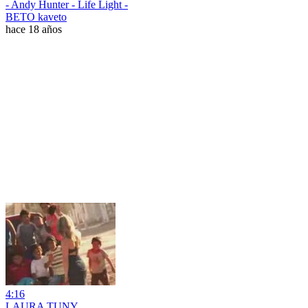
- Andy Hunter - Life Light -
BETO kaveto
hace 18 años
4:16
LAURA TUNY