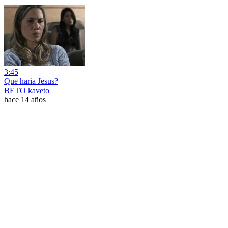
3:45
Que haria Jesus?
BETO kaveto
hace 14 años