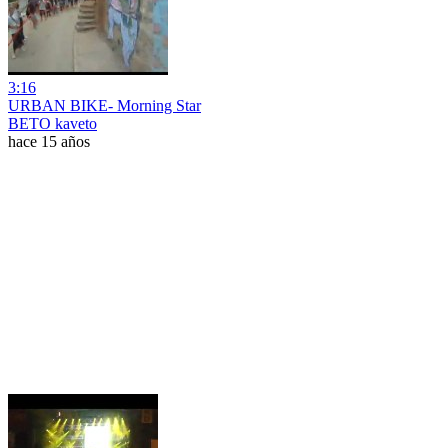
3:16
URBAN BIKE- Morning Star
BETO kaveto
hace 15 años