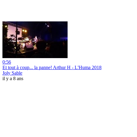
0:56
Et tout à coup... la panne! Arthur H - L'Huma 2018
Joly Sable
il y a 8 ans