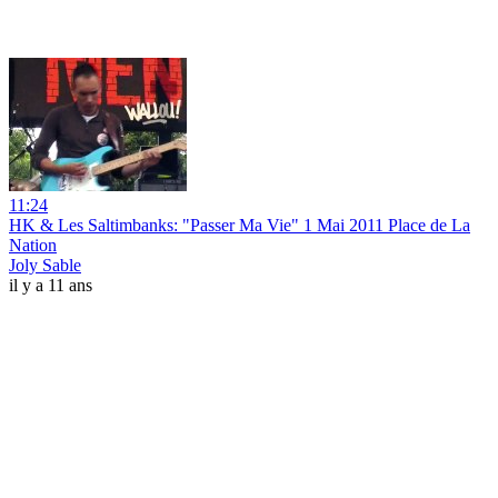
11:24
HK & Les Saltimbanks: "Passer Ma Vie" 1 Mai 2011 Place de La
Nation
Joly Sable
il y a 11 ans