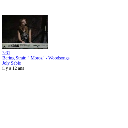
3:31
Bering Strait: " Moroz" - Woodsongs
Joly Sable
il y a 12 ans