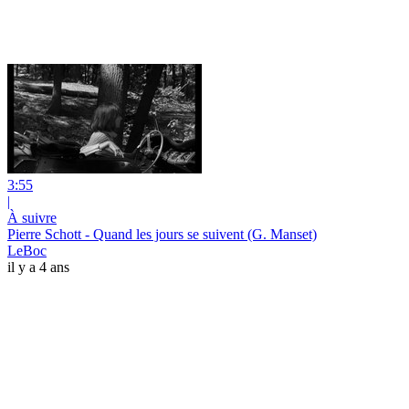
3:55
|
À suivre
Pierre Schott - Quand les jours se suivent (G. Manset)
LeBoc
il y a 4 ans