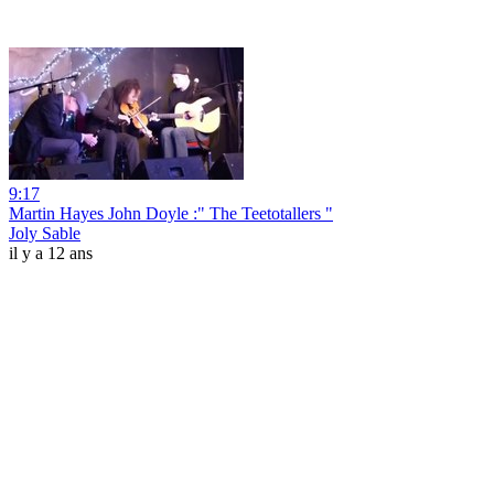
9:17
Martin Hayes John Doyle :" The Teetotallers "
Joly Sable
il y a 12 ans