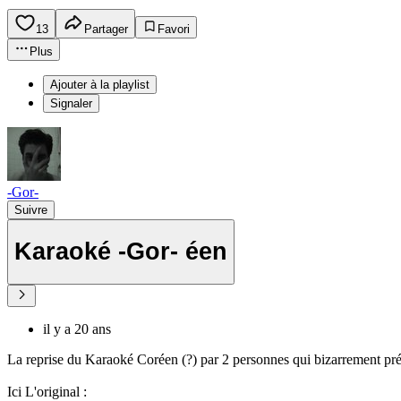
13
Partager
Favori
Plus
Ajouter à la playlist
Signaler
-Gor-
Suivre
Karaoké -Gor- éen
il y a 20 ans
La reprise du Karaoké Coréen (?) par 2 personnes qui bizarrement préfè
Ici L'original :