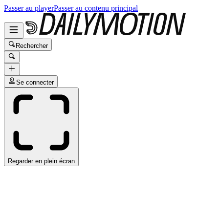
Passer au player
Passer au contenu principal
Rechercher
Se connecter
Regarder en plein écran