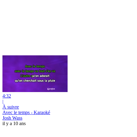
4:32
|
À suivre
Avec le temps - Karaoké
Josh Wass
il y a 10 ans