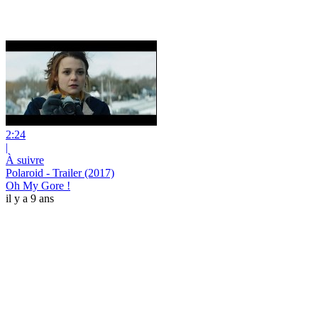
2:24
|
À suivre
Polaroid - Trailer (2017)
Oh My Gore !
il y a 9 ans