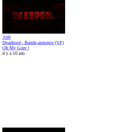
3:09
Deadpool - Bande-annonce (VF)
Oh My Gore !
il y a 10 ans