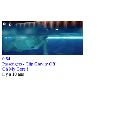
0:54
Passengers - Clip Gravity Off
Oh My Gore !
il y a 10 ans