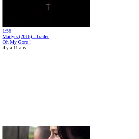
1:56
Martyrs (2016) - Trailer
Oh My Gore !
il y a 11 ans