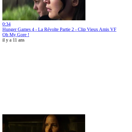
0:34
Hunger Games 4 - La Révolte Partie 2 - Clip Vieux Amis VF
Oh My Gore !
il y a 11 ans