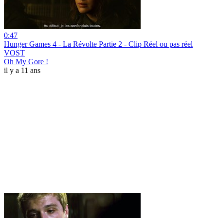
0:47
Hunger Games 4 - La Révolte Partie 2 - Clip Réel ou pas réel
VOST
Oh My Gore !
il y a 11 ans