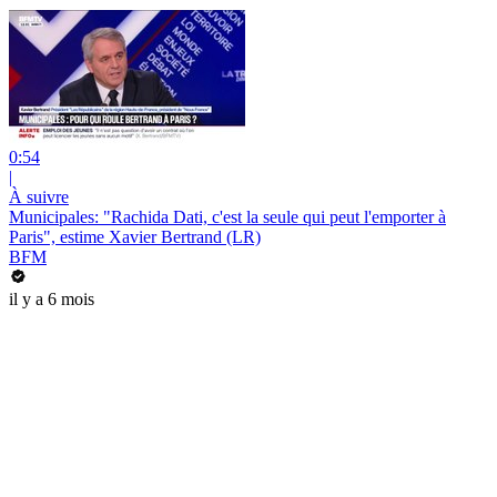
0:54
|
À suivre
Municipales: "Rachida Dati, c'est la seule qui peut l'emporter à
Paris", estime Xavier Bertrand (LR)
BFM
il y a 6 mois