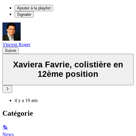
Ajouter à la playlist
Signaler
Vincent Roger
Suivre
Xaviera Favrie, colistière en
12ème position
il y a 19 ans
Catégorie
🗞
News