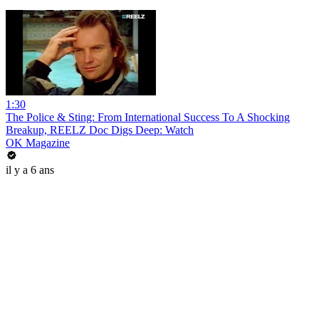
1:30
The Police & Sting: From International Success To A Shocking
Breakup, REELZ Doc Digs Deep: Watch
OK Magazine
il y a 6 ans