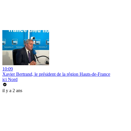
10:09
Xavier Bertrand, le président de la région Hauts-de-France
ici Nord
il y a 2 ans