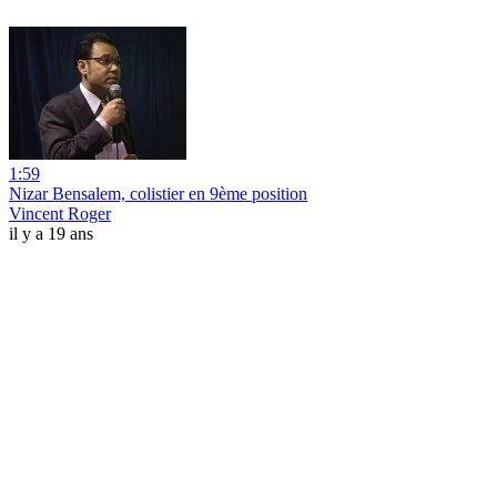
1:59
Nizar Bensalem, colistier en 9ème position
Vincent Roger
il y a 19 ans