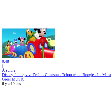
0:48
|
À suivre
Disney Junior, vive l'été ! - Chanson - Tchou tchou Boogie - La Mai
Greer MUSIC
il y a 10 ans