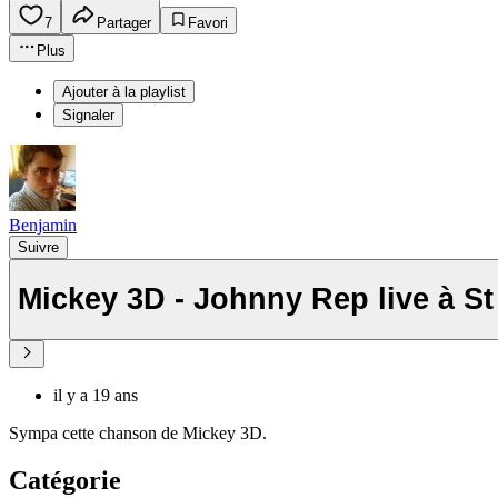
7
Partager
Favori
Plus
Ajouter à la playlist
Signaler
Benjamin
Suivre
Mickey 3D - Johnny Rep live à St
il y a 19 ans
Sympa cette chanson de Mickey 3D.
Catégorie