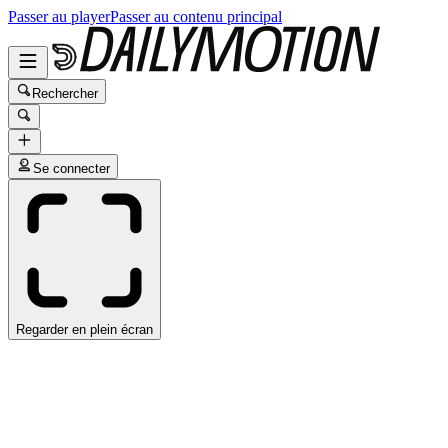
Passer au player
Passer au contenu principal
Rechercher
Se connecter
Regarder en plein écran