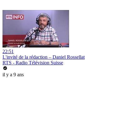
22:51
L'invité de la rédaction – Daniel Rossellat
RTS - Radio Télévision Suisse
il y a 9 ans