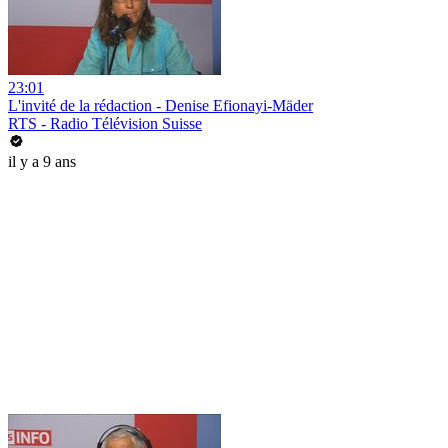
23:01
L'invité de la rédaction - Denise Efionayi-Mäder
RTS - Radio Télévision Suisse
il y a 9 ans