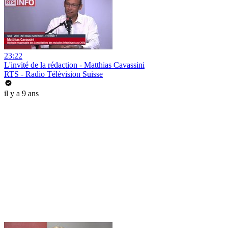
23:22
L'invité de la rédaction - Matthias Cavassini
RTS - Radio Télévision Suisse
il y a 9 ans