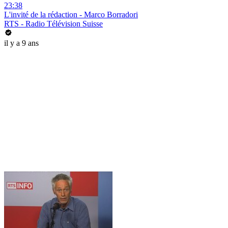
23:38
L'invité de la rédaction - Marco Borradori
RTS - Radio Télévision Suisse
il y a 9 ans