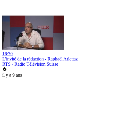
16:30
L'invité de la rédaction - Raphaël Arlettaz
RTS - Radio Télévision Suisse
il y a 9 ans