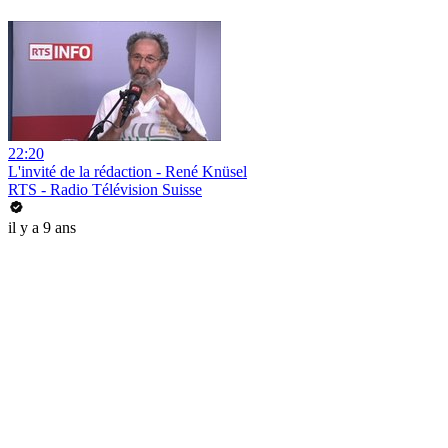
22:20
L'invité de la rédaction - René Knüsel
RTS - Radio Télévision Suisse
il y a 9 ans