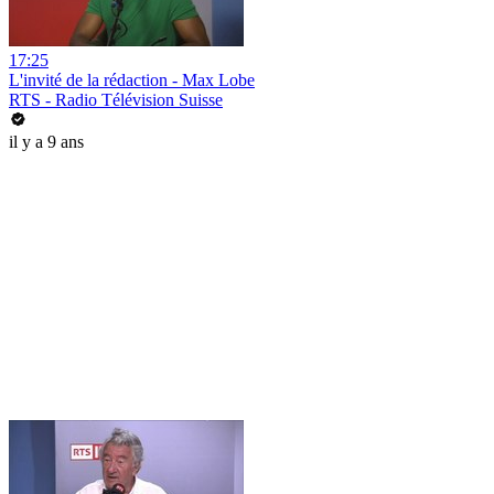
17:25
L'invité de la rédaction - Max Lobe
RTS - Radio Télévision Suisse
il y a 9 ans