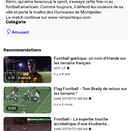
Rémi, qui aime beaucoup le sport, s'essaye cette fois-ci au
football americain. Comme toujours, il défend les couleurs de sa
ville et porte le maillot des Hurricanes de Montpellier.
Le match continue sur www.nimportequi.com
Catégorie
🎈
Amusant
Recommandations
Football gaélique: un coin d'Irlande sur
les terrains français
AFP LP
il y a 8 ans
2:31
|
À suivre
Flag Football - Tom Brady de retour sur
les terrains !
beIN SPORTS MENA
il y a 5 mois
0:30
Football - La superbe touche
acrobatique d'une étudiante
américaine
beIN SPORTS MENA