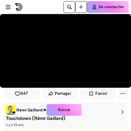
Passer au player
Passer au contenu principal
Se connecter
647
Partager
Favori
Suivre
Rémi Gaillard
Touchdown (Rémi Gaillard)
il y a 19 ans