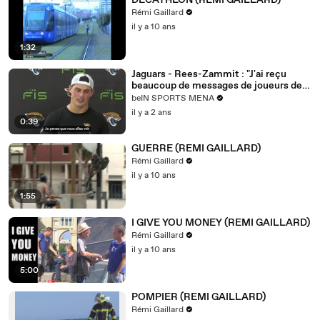
DECATHLON (REMI GAILLARD)
Rémi Gaillard
il y a 10 ans
1:32
Jaguars - Rees-Zammit : "J'ai reçu
beaucoup de messages de joueurs de
rugby"
beIN SPORTS MENA
il y a 2 ans
0:39
GUERRE (REMI GAILLARD)
Rémi Gaillard
il y a 10 ans
1:55
I GIVE YOU MONEY (REMI GAILLARD)
Rémi Gaillard
il y a 10 ans
5:00
POMPIER (REMI GAILLARD)
Rémi Gaillard