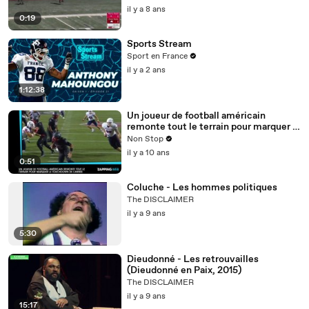
il y a 8 ans
0:19
Sports Stream
Sport en France
il y a 2 ans
1:12:38
Un joueur de football américain
remonte tout le terrain pour marquer le
touchdown de l’année (vidéo)
Non Stop
il y a 10 ans
0:51
Coluche - Les hommes politiques
The DISCLAIMER
il y a 9 ans
5:30
Dieudonné - Les retrouvailles
(Dieudonné en Paix, 2015)
The DISCLAIMER
il y a 9 ans
15:17