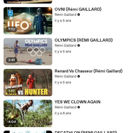
OVNI (Rémi GAILLARD)
Rémi Gaillard
il y a 5 ans
7:13
OLYMPICS (RÉMI GAILLARD)
Rémi Gaillard
il y a 5 ans
2:41
Renard Vs Chasseur (Rémi Gaillard)
Rémi Gaillard
il y a 5 ans
1:47
YES WE CLOWN AGAIN
Rémi Gaillard
il y a 6 ans
4:04