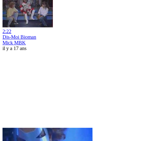
2:22
Dis-Moi Bioman
Mick MBK
il y a 17 ans