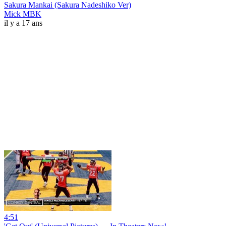
Sakura Mankai (Sakura Nadeshiko Ver)
Mick MBK
il y a 17 ans
4:51