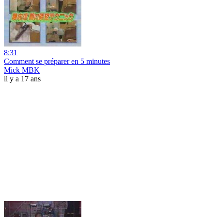
8:31
Comment se préparer en 5 minutes
Mick MBK
il y a 17 ans