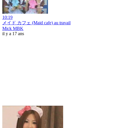
10:19
メイド カフェ (Maid cafe) au travail
Mick MBK
il y a 17 ans