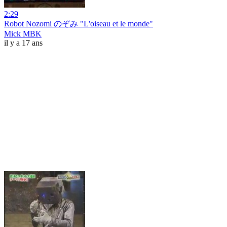
2:29
Robot Nozomi のぞみ "L'oiseau et le monde"
Mick MBK
il y a 17 ans