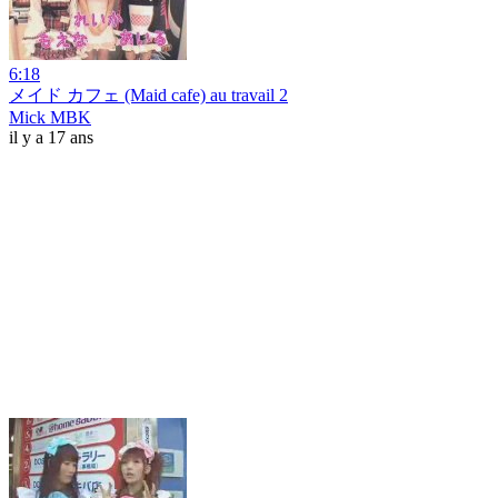
6:18
メイド カフェ (Maid cafe) au travail 2
Mick MBK
il y a 17 ans