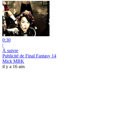
0:30
|
À suivre
Publicité de Final Fantasy 14
Mick MBK
il y a 16 ans