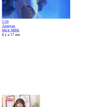
5:59
Anniyan
Mick MBK
il y a 17 ans