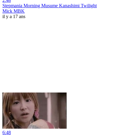
2:48
Stepmania Morning Musume Kanashimi Twilight
Mick MBK
il y a 17 ans
6:48