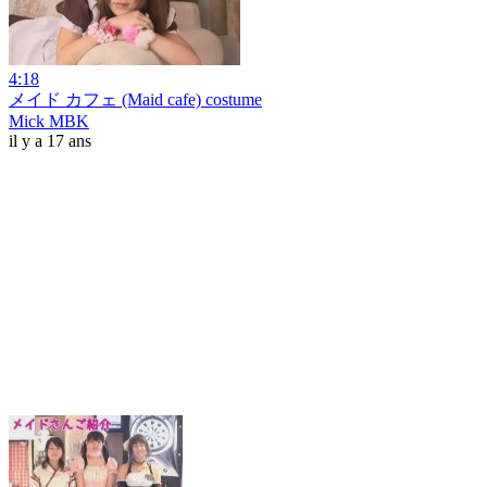
4:18
メイド カフェ (Maid cafe) costume
Mick MBK
il y a 17 ans