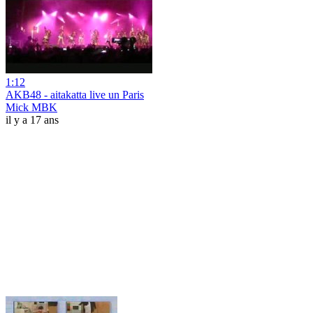
1:12
AKB48 - aitakatta live un Paris
Mick MBK
il y a 17 ans