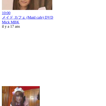
10:00
メイド カフェ (Maid cafe) DVD
Mick MBK
il y a 17 ans