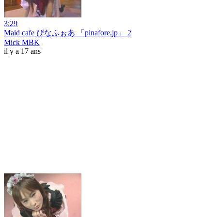
3:29
Maid cafe びなふぉあ 「pinafore.jp」 2
Mick MBK
il y a 17 ans