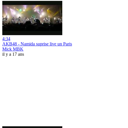
4:34
AKB48 - Namida suprise live un Paris
Mick MBK
il y a 17 ans