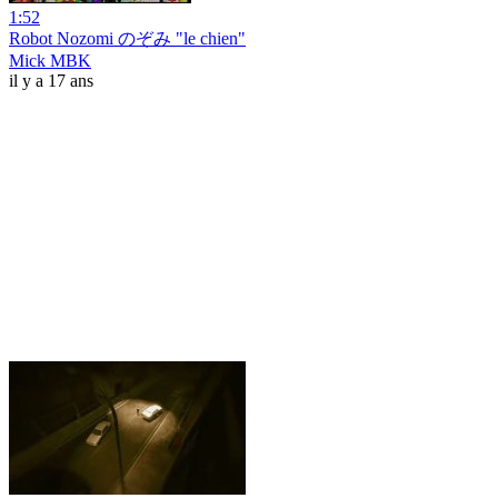
1:52
Robot Nozomi のぞみ "le chien"
Mick MBK
il y a 17 ans