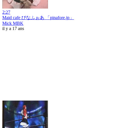
2:27
Maid cafe びなふぉあ 「pinafore.jp」
Mick MBK
il y a 17 ans