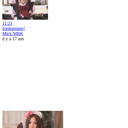
11:23
Irashaimase!
Mick MBK
il y a 17 ans