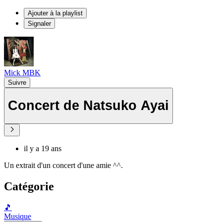
Ajouter à la playlist
Signaler
Mick MBK
Suivre
Concert de Natsuko Ayai
il y a 19 ans
Un extrait d'un concert d'une amie ^^.
Catégorie
🎵
Musique