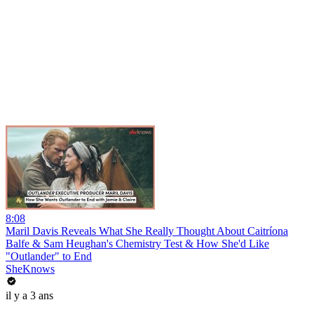
8:08
Maril Davis Reveals What She Really Thought About Caitríona
Balfe & Sam Heughan's Chemistry Test & How She'd Like
"Outlander" to End
SheKnows
il y a 3 ans