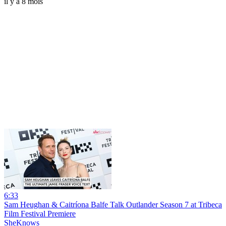
il y a 8 mois
6:33
Sam Heughan & Caitríona Balfe Talk Outlander Season 7 at Tribeca
Film Festival Premiere
SheKnows