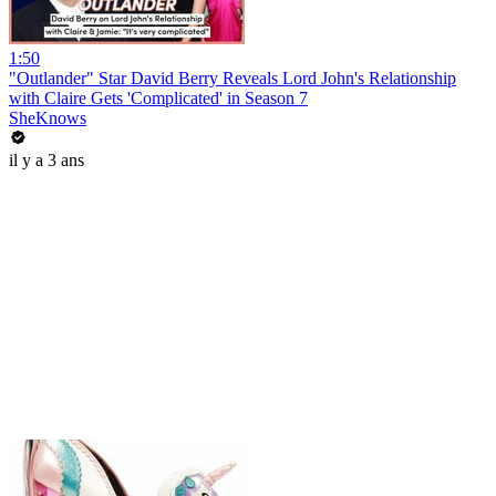
1:50
"Outlander" Star David Berry Reveals Lord John's Relationship
with Claire Gets 'Complicated' in Season 7
SheKnows
il y a 3 ans