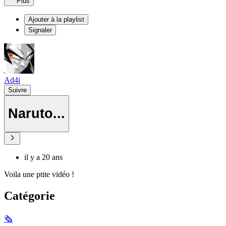
Plus
Ajouter à la playlist
Signaler
Ad4i
Suivre
Naruto...
il y a 20 ans
Voila une ptite vidéo !
Catégorie
🗞