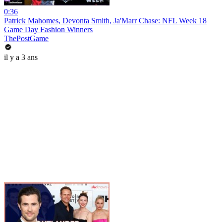
0:36
Patrick Mahomes, Devonta Smith, Ja'Marr Chase: NFL Week 18
Game Day Fashion Winners
ThePostGame
il y a 3 ans