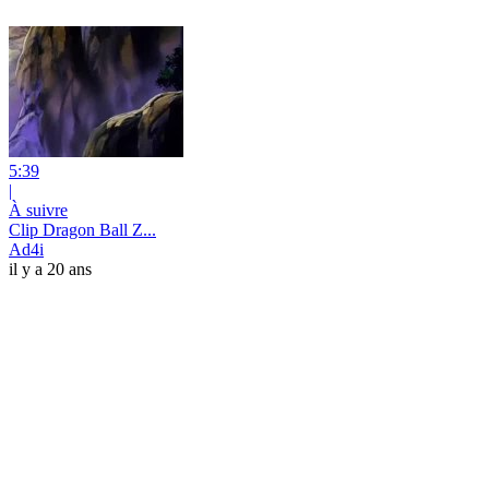
5:39
|
À suivre
Clip Dragon Ball Z...
Ad4i
il y a 20 ans