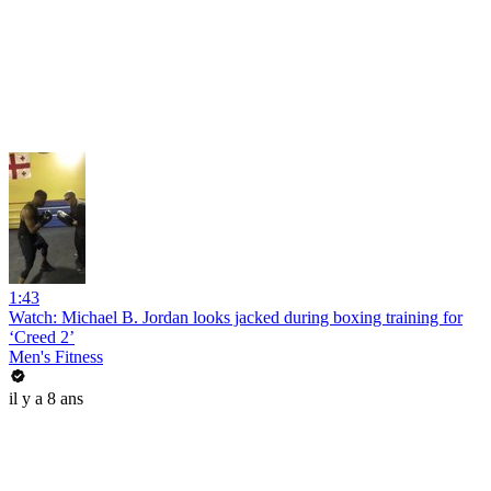
1:43
Watch: Michael B. Jordan looks jacked during boxing training for
‘Creed 2’
Men's Fitness
il y a 8 ans