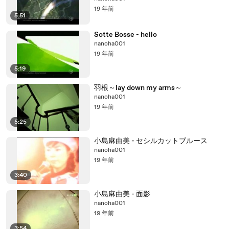
19 年前
5:51
Sotte Bosse - hello
nanoha001
19 年前
5:19
羽根～lay down my arms～
nanoha001
19 年前
5:25
小島麻由美 - セシルカットブルース
nanoha001
19 年前
3:40
小島麻由美 - 面影
nanoha001
19 年前
3:54