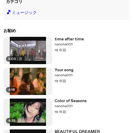
カテゴリ
🎵
ミュージック
お勧め
time after time
nanoha001
18 年前
5:03
|
次
Your song
nanoha001
18 年前
4:18
Color of Seasons
nanoha001
18 年前
4:35
BEAUTIFUL DREAMER