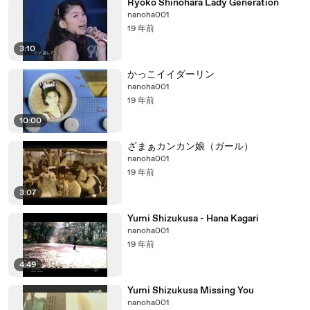
Ryoko Shinohara Lady Generation
nanoha001
19 年前
3:10
かっこイイダーリン
nanoha001
19 年前
10:00
ざまぁカンカン娘（ガール）
nanoha001
19 年前
3:07
Yumi Shizukusa - Hana Kagari
nanoha001
19 年前
4:49
Yumi Shizukusa Missing You
nanoha001