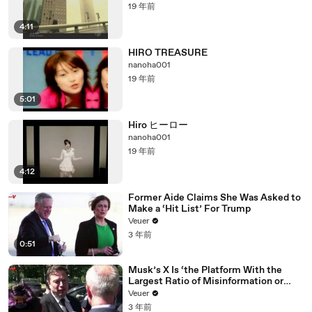
19 年前
4:11
HIRO TREASURE
nanoha001
19 年前
5:01
Hiro ヒーロー
nanoha001
19 年前
4:12
Former Aide Claims She Was Asked to
Make a ‘Hit List’ For Trump
Veuer
3 年前
0:51
Musk’s X Is ‘the Platform With the
Largest Ratio of Misinformation or
Disinformation’ Amongst All Social
Veuer
Media Platforms
3 年前