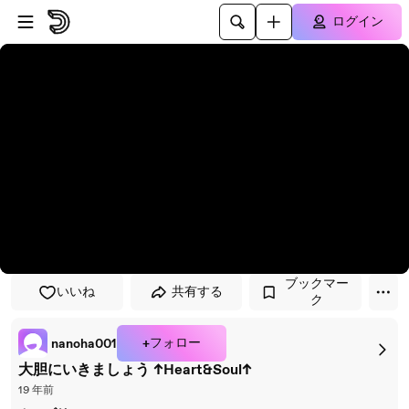
プレイヤーにスキップ
メインコンテンツにスキップ
ログイン
ブックマー
いいね
共有する
ク
+フォロー
nanoha001
大胆にいきましょう ↑Heart&Soul↑
19 年前