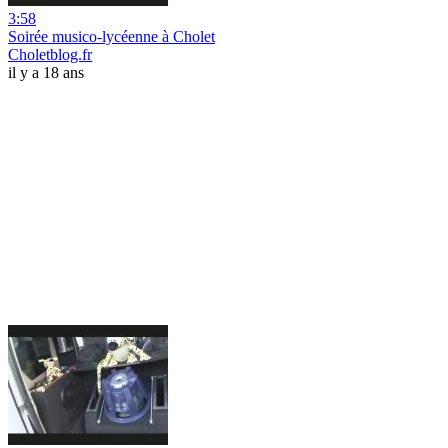
3:58
Soirée musico-lycéenne à Cholet
Choletblog.fr
il y a 18 ans