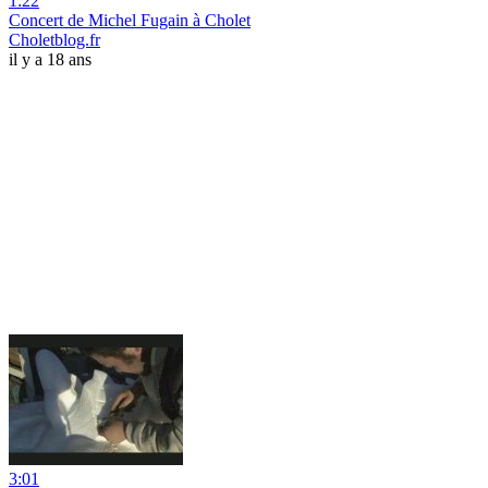
1:22
Concert de Michel Fugain à Cholet
Choletblog.fr
il y a 18 ans
3:01