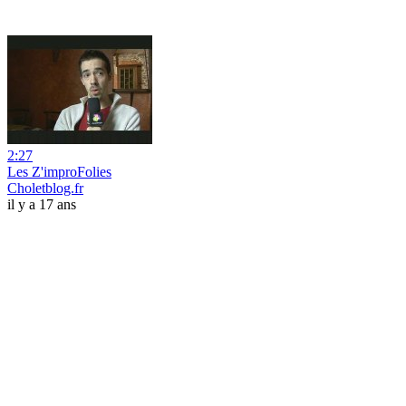
2:27
Les Z'improFolies
Choletblog.fr
il y a 17 ans