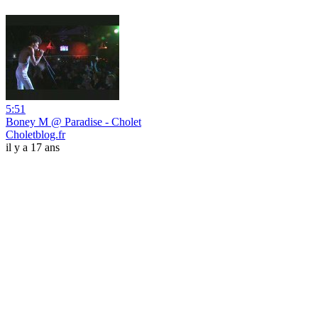
5:51
Boney M @ Paradise - Cholet
Choletblog.fr
il y a 17 ans