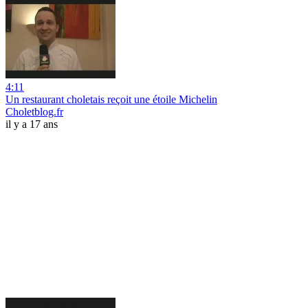
4:11
Un restaurant choletais reçoit une étoile Michelin
Choletblog.fr
il y a 17 ans