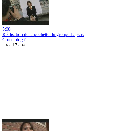
5:08
Réalisation de la pochette du groupe Lapsus
Choletblog.fr
il y a 17 ans