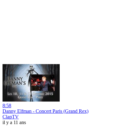
8:58
Danny Elfman - Concert Paris (Grand Rex)
ClapTV
il y a 11 ans