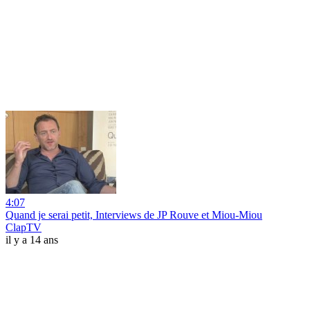
4:07
Quand je serai petit, Interviews de JP Rouve et Miou-Miou
ClapTV
il y a 14 ans