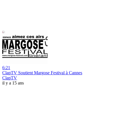
6:21
ClapTV Soutient Margose Festival à Cannes
ClapTV
il y a 15 ans