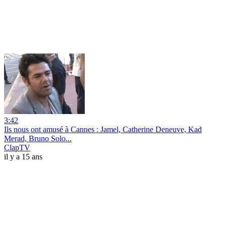
3:42
Ils nous ont amusé à Cannes : Jamel, Catherine Deneuve, Kad
Merad, Bruno Solo...
ClapTV
il y a 15 ans