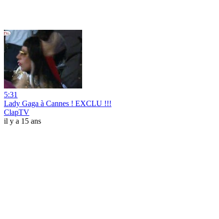
5:31
Lady Gaga à Cannes ! EXCLU !!!
ClapTV
il y a 15 ans