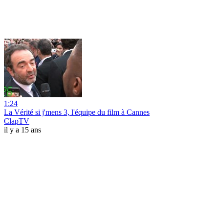
1:24
La Vérité si j'mens 3, l'équipe du film à Cannes
ClapTV
il y a 15 ans