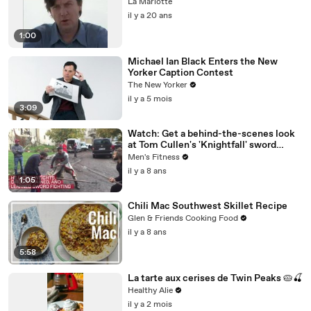
La Marlotte
il y a 20 ans
1:00
Michael Ian Black Enters the New
Yorker Caption Contest
The New Yorker
il y a 5 mois
3:09
Watch: Get a behind-the-scenes look
at Tom Cullen's 'Knightfall' sword
training
Men's Fitness
il y a 8 ans
1:05
Chili Mac Southwest Skillet Recipe
Glen & Friends Cooking Food
il y a 8 ans
5:58
La tarte aux cerises de Twin Peaks 🥧🍒
Healthy Alie
il y a 2 mois