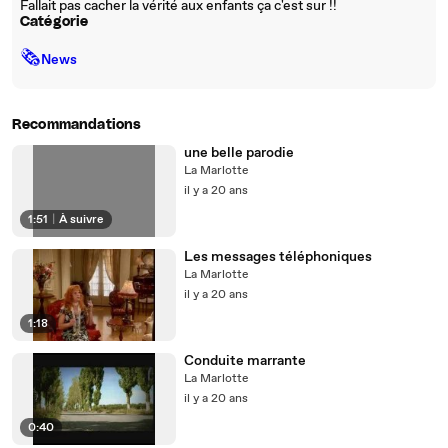
Fallait pas cacher la vérité aux enfants ça c'est sur !!
Catégorie
🗞
News
Recommandations
une belle parodie
La Marlotte
il y a 20 ans
1:51
|
À suivre
Les messages téléphoniques
La Marlotte
il y a 20 ans
1:18
Conduite marrante
La Marlotte
il y a 20 ans
0:40