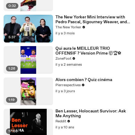
0:32
The New Yorker Mini Interview with
Pedro Pascal, Sigourney Weaver, and
Jon Favreau
The New Yorker
il y a 3 mois
5:37
Qui aura le MEILLEUR TRIO
OFFENSIF ? Version Prime 🤯🏆⚽️
ZoneFoot
il y a 2 semaines
1:26
Alors combien ? Quiz cinéma
Pierrespectives
il y a 3 jours
1:19
Ben Lesser, Holocaust Survivor: Ask
Me Anything
Reddit
il y a 10 ans
17:03