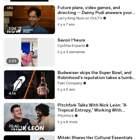
Future plans, video games, and
directing -- Danny Pudi answers your
social media questions
Larry King Now on Ora.TV
il y a 7 ans
1:04
Savoir l’heure
Cynthia Enparle
il y a 3 semaines
2:23
Budweiser skips the Super Bowl, and
Robinhood’s reputation takes a tumble
—brand hit and miss of the week
Fast Company
il y a 5 ans
4:14
Pitchfork Talks With Nick León: "A
Tropical Entropy," Working With
Rosalía & Going Solo
Pitchfork
il y a 8 mois
20:42
Mitski Shares Her Cultural Essentials