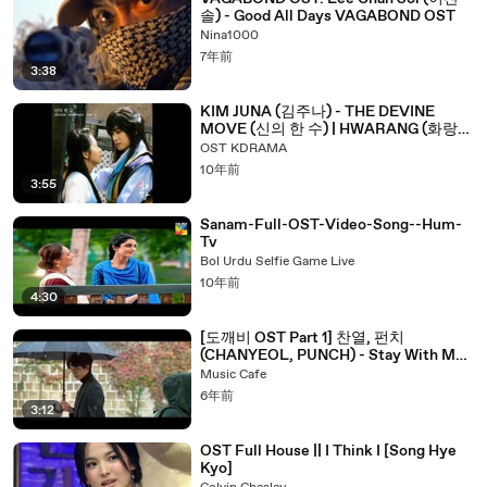
솔) - Good All Days VAGABOND OST
Nina1000
7年前
3:38
KIM JUNA (김주나) - THE DEVINE
MOVE (신의 한 수) | HWARANG (화랑)
OST PART 6 | ACOUSTIC VERSION
OST KDRAMA
10年前
3:55
Sanam-Full-OST-Video-Song--Hum-
Tv
Bol Urdu Selfie Game Live
10年前
4:30
[도깨비 OST Part 1] 찬열, 펀치
(CHANYEOL, PUNCH) - Stay With Me
MV
Music Cafe
6年前
3:12
OST Full House || I Think I [Song Hye
Kyo]