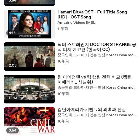
3:54
Hamari Bitya OST - Full Title Song
[HD] - OST Song
Amazing Videos [MBL]
11年前
4:18
닥터 스트레인지 DOCTOR STRANGE 공
식 티저 예고편 (한국어 CC)
중국영화,드라마,재밌는 영상 Korea China movie drama 韩流快递
10年前
2:03
팀 아이언맨 vs 팀 캡틴 전력 비교 (캡틴
아메리카_ 시빌워)
중국영화,드라마,재밌는 영상 Korea China movie drama 韩流快递
10年前
12:13
캡틴아메리카 시빌워의 의혹과 진실
중국영화,드라마,재밌는 영상 Korea China movie drama 韩流快递
10年前
3:54