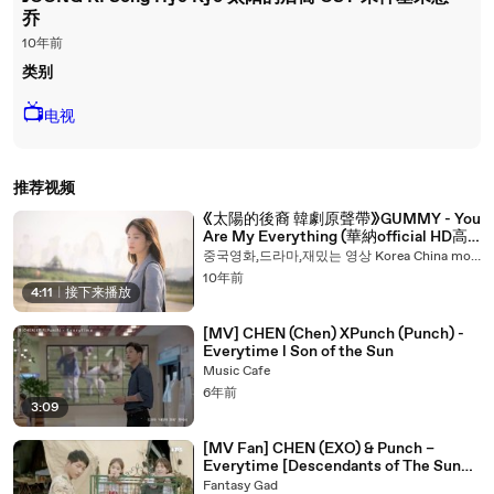
乔
10年前
类别
📺
电视
推荐视频
《太陽的後裔 韓劇原聲帶》GUMMY - You
Are My Everything (華納official HD高
畫質官方中字版)[태양의 후예 OST] 송중
중국영화,드라마,재밌는 영상 Korea China movie drama 韩流快递
기 송혜교 SONG JOONG KI Song Hye
10年前
Kyo 宋仲基宋慧乔
4:11
|
接下来播放
[MV] CHEN (Chen) XPunch (Punch) -
Everytime l Son of the Sun
Music Cafe
6年前
3:09
[MV Fan] CHEN (EXO) & Punch –
Everytime [Descendants of The Sun
OST]
Fantasy Gad