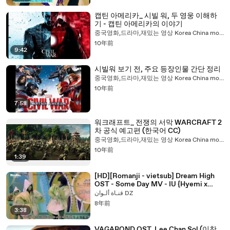
캡틴 아메리카_ 시빌 워, 두 영웅 이해하
기 - 캡틴 아메리카의 이야기
중국영화,드라마,재밌는 영상 Korea China movie drama 韩流快递
10年前
9:42
시빌워 보기 전, 주요 등장인물 간단 정리
중국영화,드라마,재밌는 영상 Korea China movie drama 韩流快递
10年前
7:58
워크래프트_ 전쟁의 서막 WARCRAFT 2
차 공식 예고편 (한국어 CC)
중국영화,드라마,재밌는 영상 Korea China movie drama 韩流快递
10年前
1:39
[HD][Romanji - vietsub] Dream High
OST - Some Day MV - IU {Hyemi x
Samdong}
قنـاة ألـوان DZ
8年前
3:38
VAGABOND OST. Lee Chan Sol (이찬