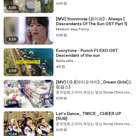
10年前
3:05
[MV] Yoonmirae (윤미래) - Always [
Descendants Of The Sun OST Part 1]
Medium easy Funny
10年前
3:29
Everytime - Punch Ft EXO OST
Descendant of the sun
Nazla selia
4年前
3:09
[MV] I.O.I(아이오아이) _ Dream Girls(드
림걸스)
중국영화,드라마,재밌는 영상 Korea China movie drama 韩流快递
10年前
4:46
Let's Dance_ TWICE _ CHEER UP
[SUB]
중국영화,드라마,재밌는 영상 Korea China movie drama 韩流快递
10年前
11:24