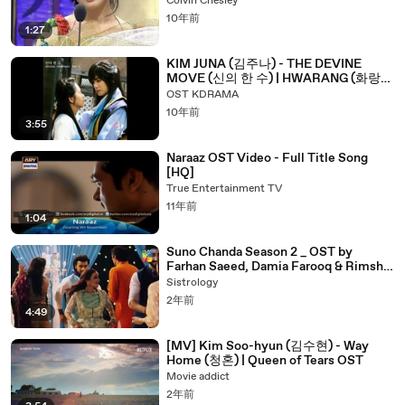
Colvin Chesley
10年前
1:27
KIM JUNA (김주나) - THE DEVINE
MOVE (신의 한 수) | HWARANG (화랑)
OST PART 6 | ACOUSTIC VERSION
OST KDRAMA
INSTRUMENTAL
10年前
3:55
Naraaz OST Video - Full Title Song
[HQ]
True Entertainment TV
11年前
1:04
Suno Chanda Season 2 _ OST by
Farhan Saeed, Damia Farooq & Rimsha
Khan _ HUM Music
Sistrology
2年前
4:49
[MV] Kim Soo-hyun (김수현) - Way
Home (청혼) | Queen of Tears OST
Movie addict
2年前