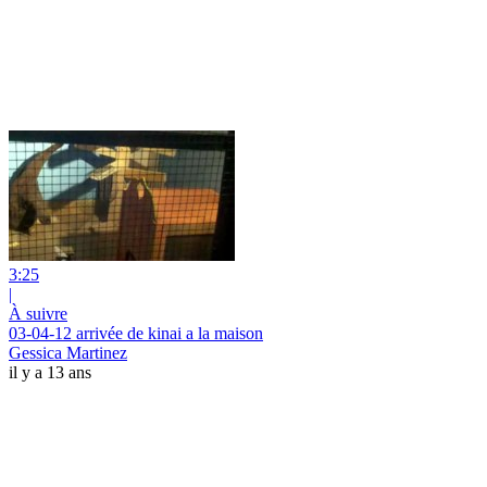
3:25
|
À suivre
03-04-12 arrivée de kinai a la maison
Gessica Martinez
il y a 13 ans