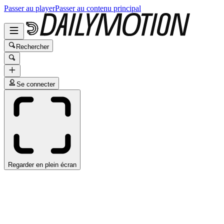
Passer au player
Passer au contenu principal
Rechercher
Se connecter
Regarder en plein écran