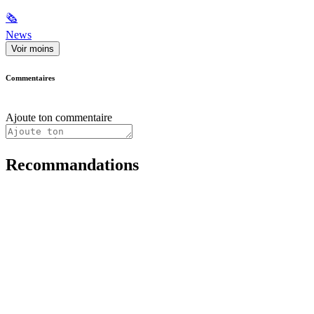
🗞
News
Voir moins
Commentaires
Ajoute ton commentaire
Recommandations