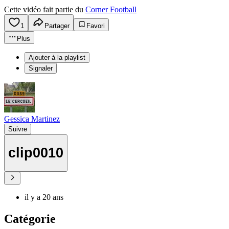
Cette vidéo fait partie du
Corner Football
1
Partager
Favori
Plus
Ajouter à la playlist
Signaler
Gessica Martinez
Suivre
clip0010
il y a 20 ans
Catégorie