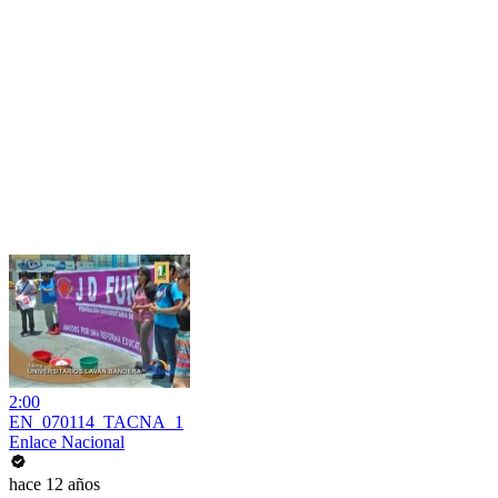
2:00
EN_070114_TACNA_1
Enlace Nacional
hace 12 años