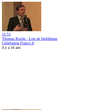
11:53
Thomas Roche - Lois de bioéthique
Génération France.fr
il y a 16 ans