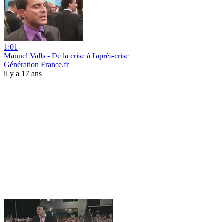
1:01
Manuel Valls - De la crise à l'après-crise
Génération France.fr
il y a 17 ans