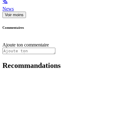
🗞
News
Voir moins
Commentaires
Ajoute ton commentaire
Recommandations