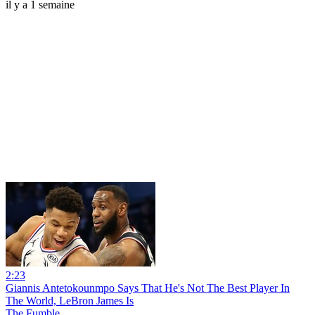
il y a 1 semaine
2:23
Giannis Antetokounmpo Says That He's Not The Best Player In
The World, LeBron James Is
The Fumble