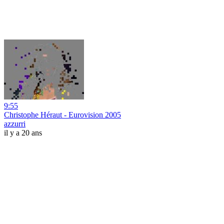
9:55
Christophe Héraut - Eurovision 2005
azzurri
il y a 20 ans