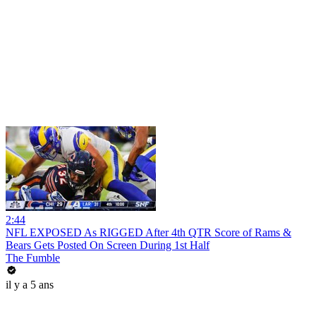
2:44
NFL EXPOSED As RIGGED After 4th QTR Score of Rams &
Bears Gets Posted On Screen During 1st Half
The Fumble
il y a 5 ans