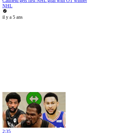
Caufield gets first NHL goal with OT winner
NHL
il y a 5 ans
2:35