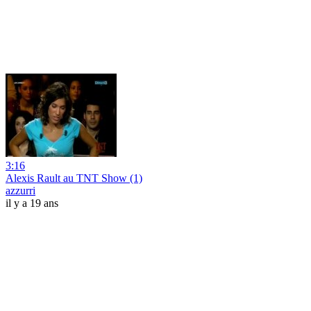
3:16
Alexis Rault au TNT Show (1)
azzurri
il y a 19 ans