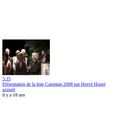
5:35
Présentation de la liste Carentan 2008 par Hervé Houel
azzurri
il y a 18 ans