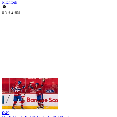
Pitchfork
il y a 2 ans
0:49