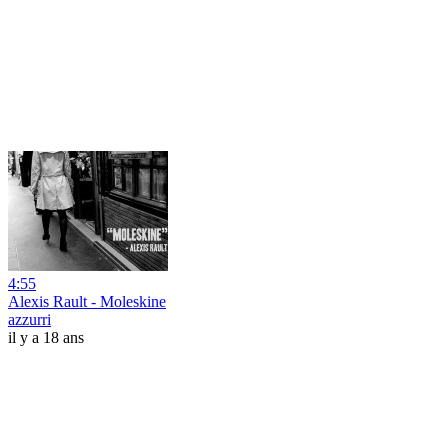
4:55
Alexis Rault - Moleskine
azzurri
il y a 18 ans