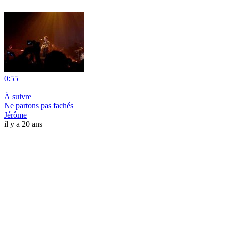
0:55
|
À suivre
Ne partons pas fachés
Jérôme
il y a 20 ans