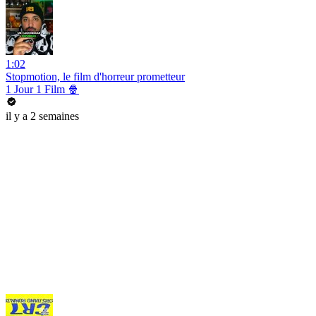
1:02
Stopmotion, le film d'horreur prometteur
1 Jour 1 Film 🍿
il y a 2 semaines