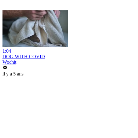
1:04
DOG WITH COVID
Wochit
il y a 5 ans