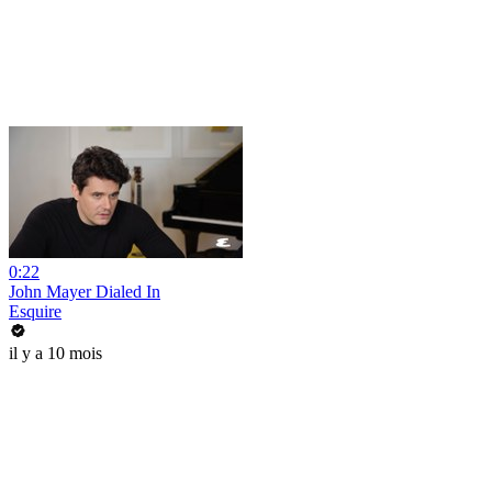
0:22
John Mayer Dialed In
Esquire
il y a 10 mois