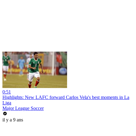
0:51
Highlights: New LAFC forward Carlos Vela's best moments in La
Liga
Major League Soccer
il y a 9 ans