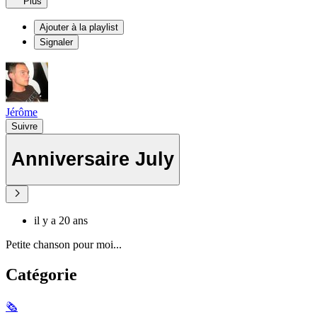
Plus
Ajouter à la playlist
Signaler
Jérôme
Suivre
Anniversaire July
il y a 20 ans
Petite chanson pour moi...
Catégorie
🗞