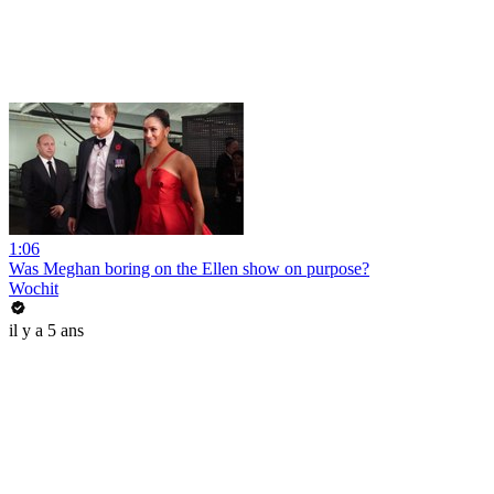
1:06
Was Meghan boring on the Ellen show on purpose?
Wochit
il y a 5 ans