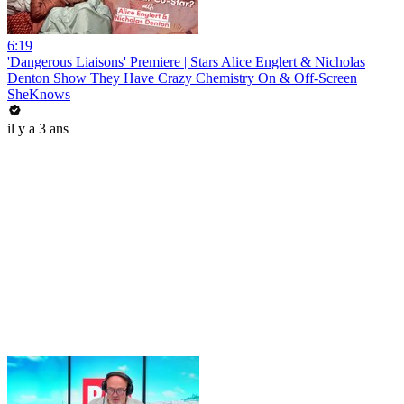
6:19
'Dangerous Liaisons' Premiere | Stars Alice Englert & Nicholas
Denton Show They Have Crazy Chemistry On & Off-Screen
SheKnows
il y a 3 ans