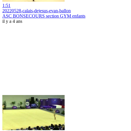
1:51
20220528-calais-dejesus-evan-ballon
ASC BONSECOURS section GYM enfants
il y a 4 ans