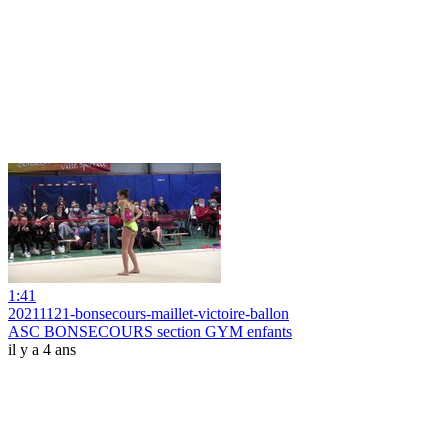
1:41
20211121-bonsecours-maillet-victoire-ballon
ASC BONSECOURS section GYM enfants
il y a 4 ans