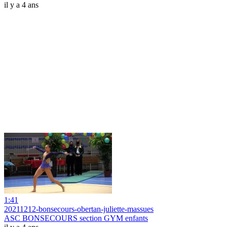
il y a 4 ans
1:41
20211212-bonsecours-obertan-juliette-massues
ASC BONSECOURS section GYM enfants