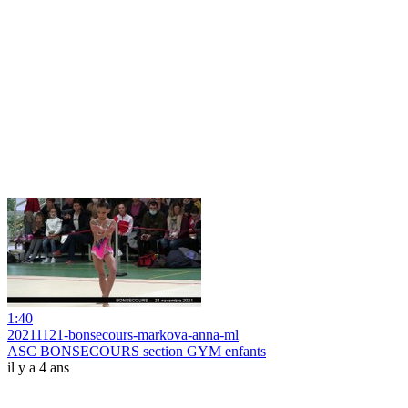
1:40
20211121-bonsecours-markova-anna-ml
ASC BONSECOURS section GYM enfants
il y a 4 ans