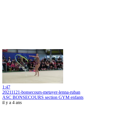
1:47
20211121-bonsecours-metayer-lenna-ruban
ASC BONSECOURS section GYM enfants
il y a 4 ans