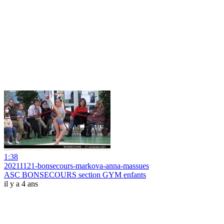
1:38
20211121-bonsecours-markova-anna-massues
ASC BONSECOURS section GYM enfants
il y a 4 ans