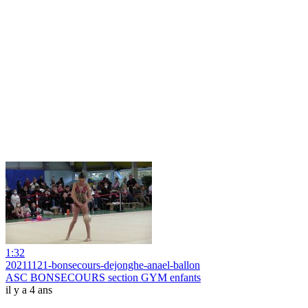
1:32
20211121-bonsecours-dejonghe-anael-ballon
ASC BONSECOURS section GYM enfants
il y a 4 ans