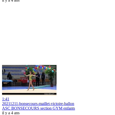
il y a 4 ans
1:41
20211211-bonsecours-maillet-victoire-ballon
ASC BONSECOURS section GYM enfants
il y a 4 ans