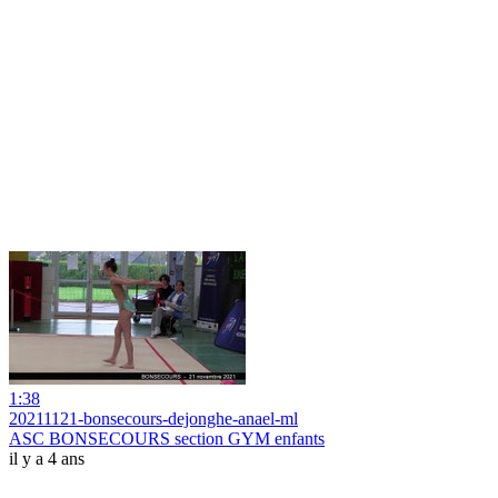
1:38
20211121-bonsecours-dejonghe-anael-ml
ASC BONSECOURS section GYM enfants
il y a 4 ans