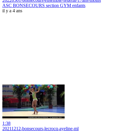
20220501-bonsecours-ensemble-federal-17ans-moins
ASC BONSECOURS section GYM enfants
il y a 4 ans
1:38
20211212-bonsecours-lecrocq-ayeline-ml