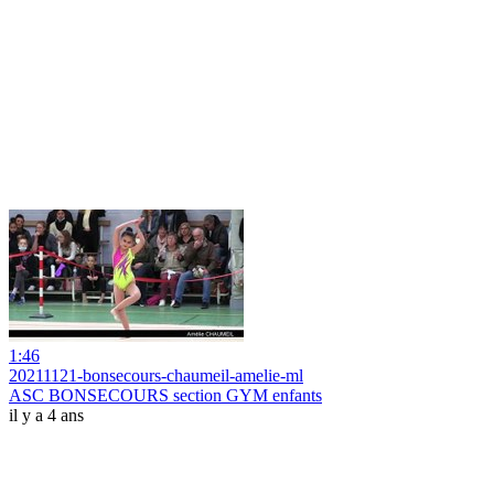
1:46
20211121-bonsecours-chaumeil-amelie-ml
ASC BONSECOURS section GYM enfants
il y a 4 ans