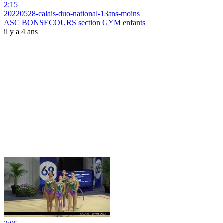
2:15
20220528-calais-duo-national-13ans-moins
ASC BONSECOURS section GYM enfants
il y a 4 ans