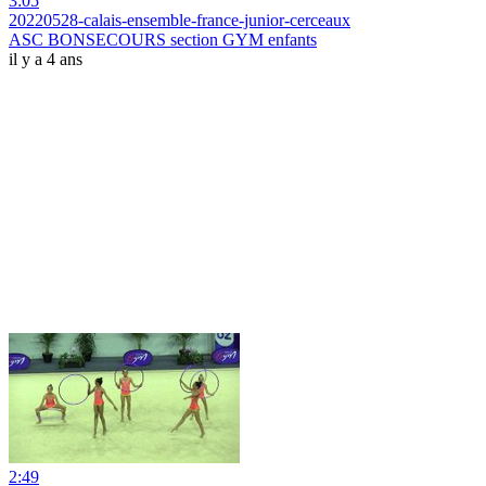
3:05
20220528-calais-ensemble-france-junior-cerceaux
ASC BONSECOURS section GYM enfants
il y a 4 ans
2:49