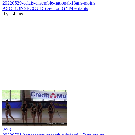
20220529-calais-ensemble-national-13ans-moins
ASC BONSECOURS section GYM enfants
il y a 4 ans
2:33