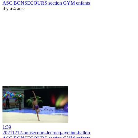
ASC BONSECOURS section GYM enfants
il y a 4 ans
1:39
20211212-bonsecours-lecrocq-ayeline-ballon