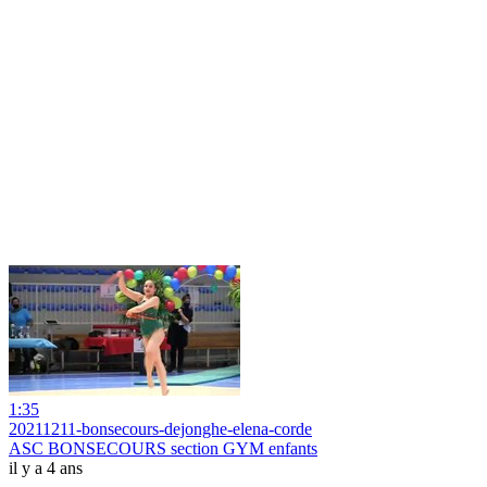
1:35
20211211-bonsecours-dejonghe-elena-corde
ASC BONSECOURS section GYM enfants
il y a 4 ans