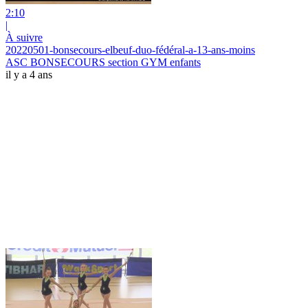
2:10
|
À suivre
20220501-bonsecours-elbeuf-duo-fédéral-a-13-ans-moins
ASC BONSECOURS section GYM enfants
il y a 4 ans