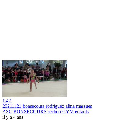
1:42
20211121-bonsecours-rodriguez-alina-massues
ASC BONSECOURS section GYM enfants
il y a 4 ans