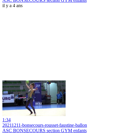
ASC BONSECOURS section GYM enfants
il y a 4 ans
1:34
20211211-bonsecours-rousset-faustine-ballon
ASC BONSECOURS section GYM enfants