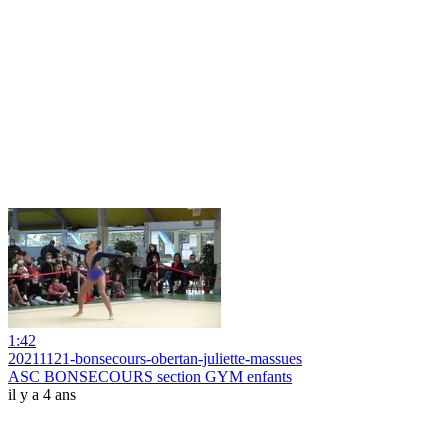
1:42
20211121-bonsecours-obertan-juliette-massues
ASC BONSECOURS section GYM enfants
il y a 4 ans