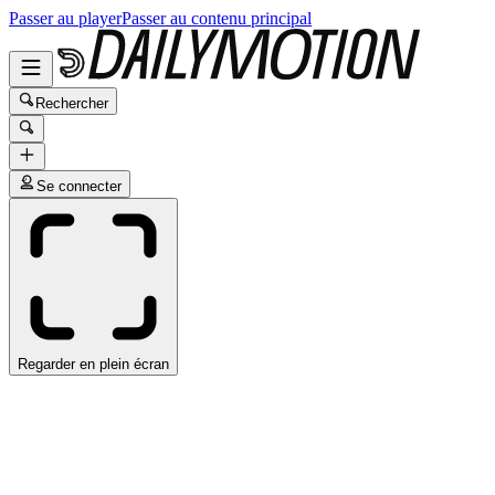
Passer au player
Passer au contenu principal
Rechercher
Se connecter
Regarder en plein écran