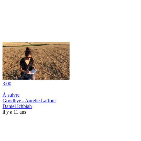
3:00
|
À suivre
Goodbye - Aurelie Laffont
Daniel Ichbiah
il y a 11 ans