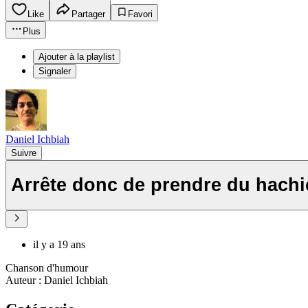
Like
Partager
Favori
Plus
Ajouter à la playlist
Signaler
Daniel Ichbiah
Suivre
Arrête donc de prendre du hach
il y a 19 ans
Chanson d'humour
Auteur : Daniel Ichbiah