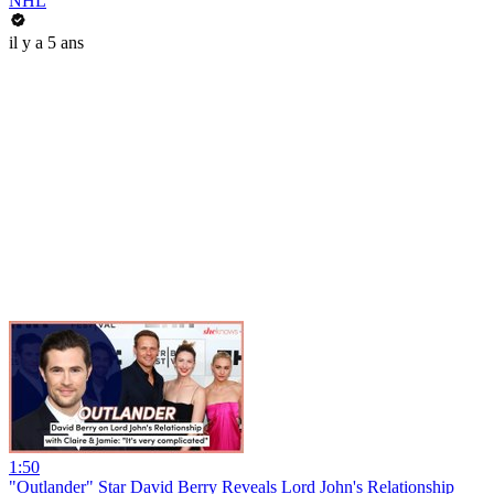
NHL
il y a 5 ans
1:50
"Outlander" Star David Berry Reveals Lord John's Relationship