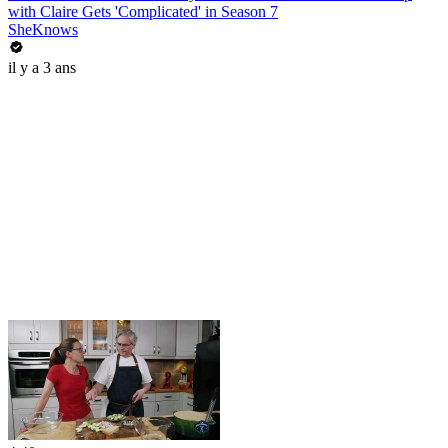
with Claire Gets 'Complicated' in Season 7
SheKnows
il y a 3 ans