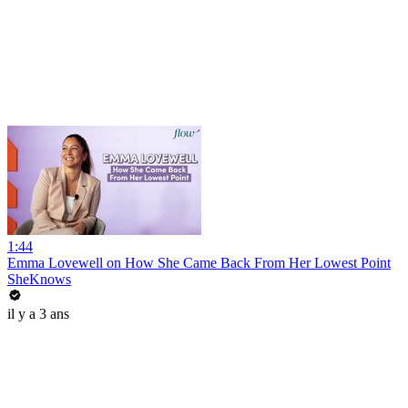
1:44
Emma Lovewell on How She Came Back From Her Lowest Point
SheKnows
il y a 3 ans