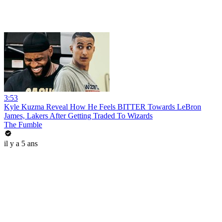
3:53
Kyle Kuzma Reveal How He Feels BITTER Towards LeBron
James, Lakers After Getting Traded To Wizards
The Fumble
il y a 5 ans