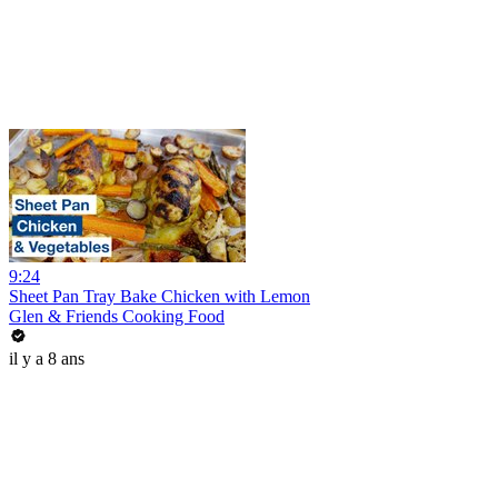
9:24
Sheet Pan Tray Bake Chicken with Lemon
Glen & Friends Cooking Food
il y a 8 ans