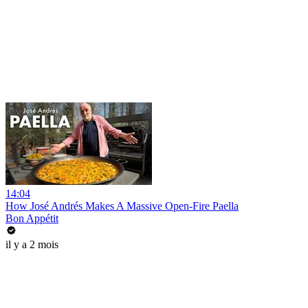
14:04
How José Andrés Makes A Massive Open-Fire Paella
Bon Appétit
il y a 2 mois