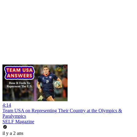
4:14
Team USA on Representing Their Country at the Olympics &
Paralympics
SELF Magazine
il y a 2 ans