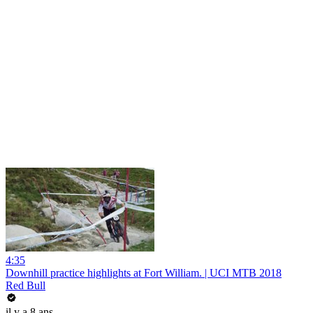
4:35
Downhill practice highlights at Fort William. | UCI MTB 2018
Red Bull
il y a 8 ans