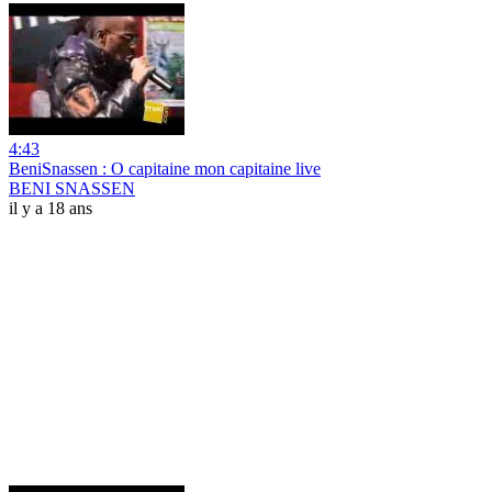
4:43
BeniSnassen : O capitaine mon capitaine live
BENI SNASSEN
il y a 18 ans