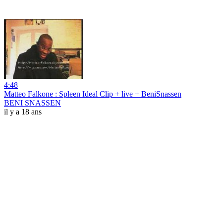
4:48
Matteo Falkone : Spleen Ideal Clip + live + BeniSnassen
BENI SNASSEN
il y a 18 ans