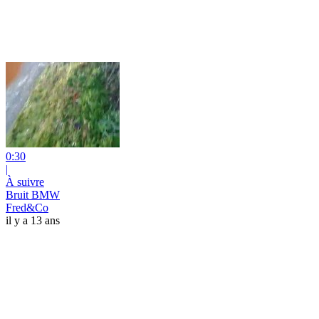
0:30
|
À suivre
Bruit BMW
Fred&Co
il y a 13 ans