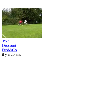
3:57
Drocourt
Fred&Co
il y a 20 ans