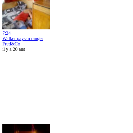
7:24
Walker paysan ranger
Fred&Co
il y a 20 ans