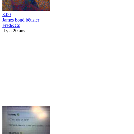
3:00
James bond bêtisier
Fred&Co
il y a 20 ans