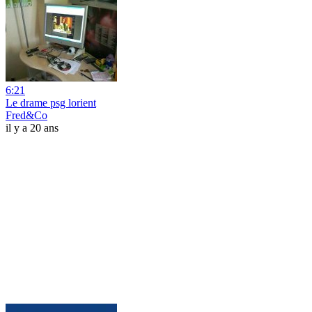
6:21
Le drame psg lorient
Fred&Co
il y a 20 ans