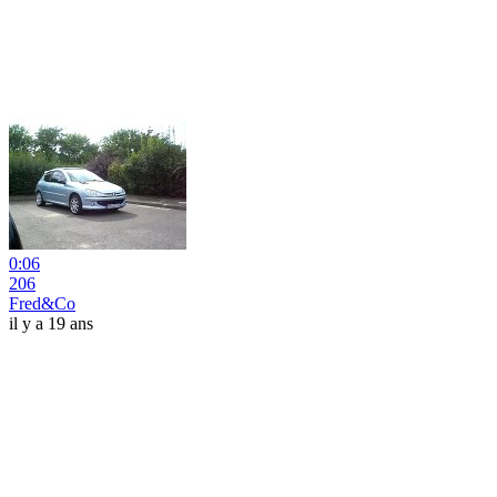
0:06
206
Fred&Co
il y a 19 ans