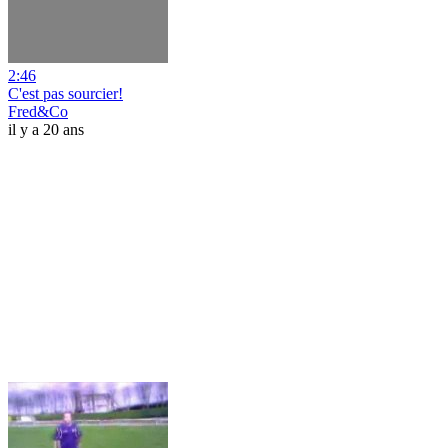
2:46
C'est pas sourcier!
Fred&Co
il y a 20 ans