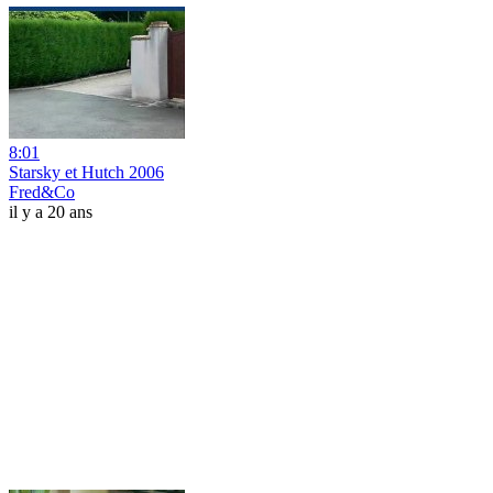
8:01
Starsky et Hutch 2006
Fred&Co
il y a 20 ans