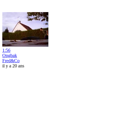
1:56
Ongbak
Fred&Co
il y a 20 ans