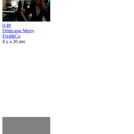
0:48
Dédicasse Merry
Fred&Co
il y a 20 ans