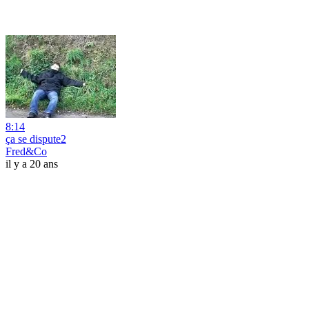
8:14
ça se dispute2
Fred&Co
il y a 20 ans