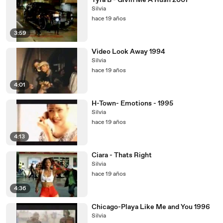
Tyra B - Givin Me A Rush 2007
Silvia
hace 19 años
3:59
Video Look Away 1994
Silvia
hace 19 años
4:01
H-Town- Emotions - 1995
Silvia
hace 19 años
4:13
Ciara - Thats Right
Silvia
hace 19 años
4:36
Chicago-Playa Like Me and You 1996
Silvia