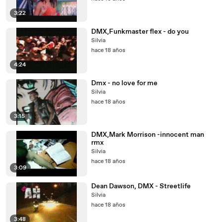
3:22
DMX,Funkmaster flex - do you
Silvia
hace 18 años
4:24
Dmx - no love for me
Silvia
hace 18 años
3:15
DMX,Mark Morrison -innocent man
rmx
Silvia
hace 18 años
3:09
Dean Dawson, DMX - Streetlife
Silvia
hace 18 años
3:48