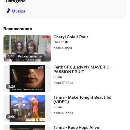
Categoría
🎵
Música
Recomendada
Cheryl Cole à Paris
Gala.fr
hace 4 años
1:48
|
Próximamente
Faith SFX ,Lady NY,MAVERIC -
PASSION FRUIT
Silvia
hace 17 años
3:29
Tamia - Make Tonight Beautiful
(VIDEO)
Silvia
hace 17 años
3:50
Tamia - Keep Hope Alive