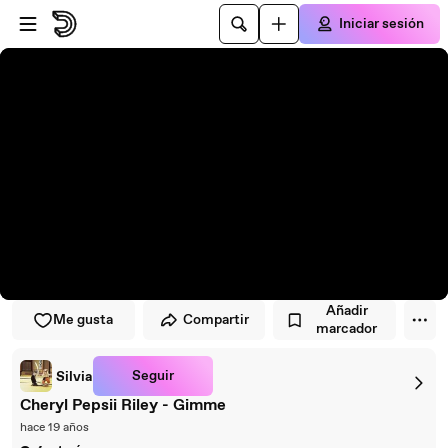
Saltar al reproductor
Saltar al contenido principal
Iniciar sesión
Añadir
Me gusta
Compartir
marcador
Seguir
Silvia
Cheryl Pepsii Riley - Gimme
hace 19 años