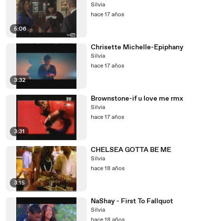
Silvia
hace 17 años
5:06
Chrisette Michelle-Epiphany
Silvia
hace 17 años
3:32
Brownstone-if u love me rmx
Silvia
hace 17 años
3:31
CHELSEA GOTTA BE ME
Silvia
hace 18 años
3:15
NaShay - First To Fallquot
Silvia
hace 18 años