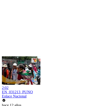
2:02
EN_031213_PUNO
Enlace Nacional
hace 12 años