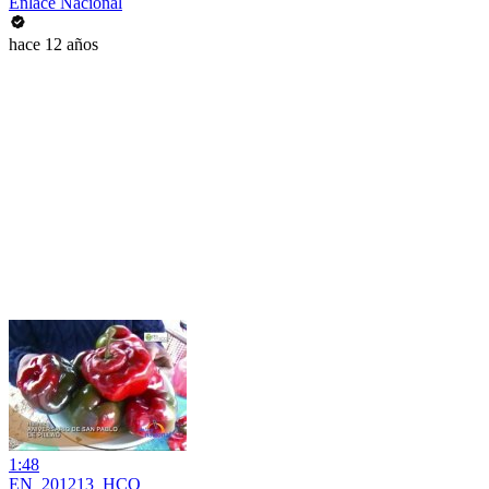
Enlace Nacional
hace 12 años
1:48
EN_201213_HCO