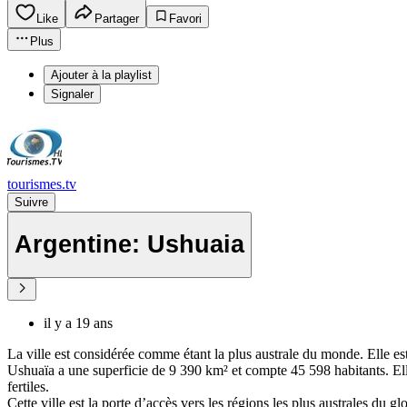
Like
Partager
Favori
Plus
Ajouter à la playlist
Signaler
tourismes.tv
Suivre
Argentine: Ushuaia
il y a 19 ans
La ville est considérée comme étant la plus australe du monde. Elle es
Ushuaïa a une superficie de 9 390 km² et compte 45 598 habitants. Elle
fertiles.
Cette ville est la porte d’accès vers les régions les plus australes du 