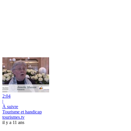
2:04
|
À suivre
Tourisme et handicap
tourismes.tv
il y a 11 ans