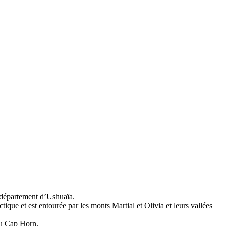
e département d’Ushuaïa.
que et est entourée par les monts Martial et Olivia et leurs vallées
 au Cap Horn.