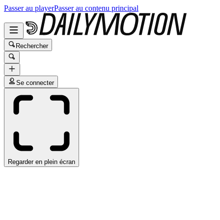
Passer au player
Passer au contenu principal
Rechercher
Se connecter
Regarder en plein écran