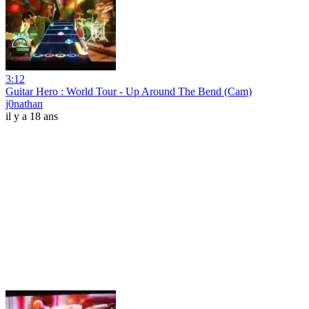
3:12
Guitar Hero : World Tour - Up Around The Bend (Cam)
j0nathan
il y a 18 ans