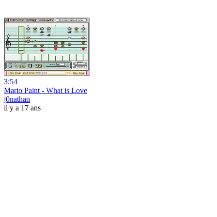
3:54
Mario Paint - What is Love
j0nathan
il y a 17 ans