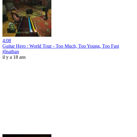
4:08
Guitar Hero : World Tour - Too Much, Too Young, Too Fast
j0nathan
il y a 18 ans