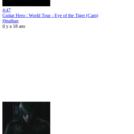
4:47
Guitar Hero : World Tour - Eye of the Tiger (Cam)
j0nathan
il y a 18 ans