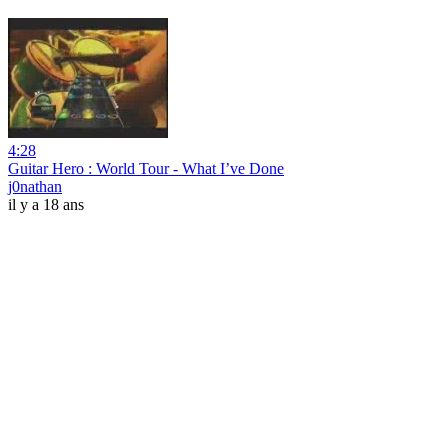
4:28
Guitar Hero : World Tour - What I’ve Done
j0nathan
il y a 18 ans