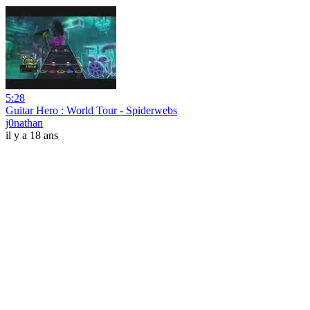
5:28
Guitar Hero : World Tour - Spiderwebs
j0nathan
il y a 18 ans