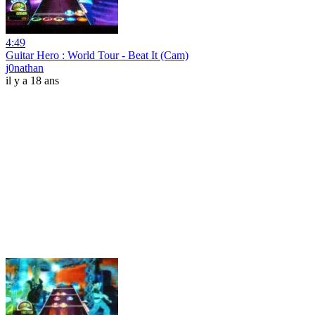
4:49
Guitar Hero : World Tour - Beat It (Cam)
j0nathan
il y a 18 ans