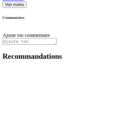
Voir moins
Commentaires
Ajoute ton commentaire
Recommandations