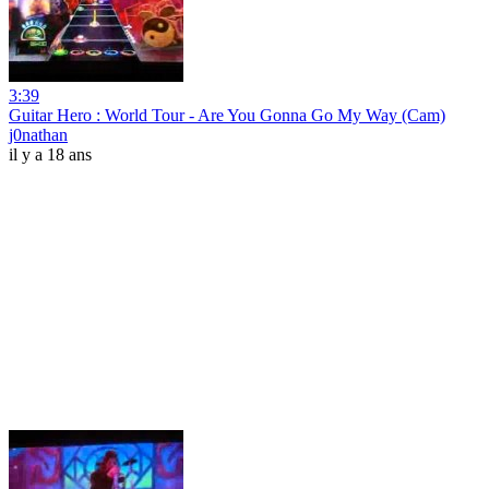
3:39
Guitar Hero : World Tour - Are You Gonna Go My Way (Cam)
j0nathan
il y a 18 ans