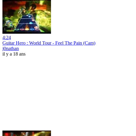
4:24
Guitar Hero : World Tour - Feel The Pain (Cam)
j0nathan
il y a 18 ans