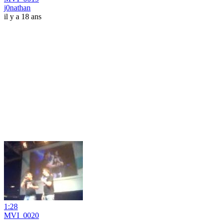
j0nathan
il y a 18 ans
1:28
MVI_0020