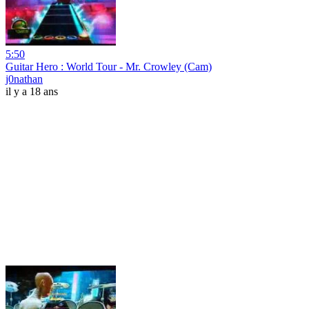
5:50
Guitar Hero : World Tour - Mr. Crowley (Cam)
j0nathan
il y a 18 ans