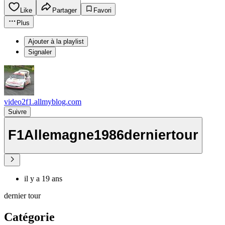
Like
Partager
Favori
Plus
Ajouter à la playlist
Signaler
video2f1.allmyblog.com
Suivre
F1Allemagne1986derniertour
il y a 19 ans
dernier tour
Catégorie