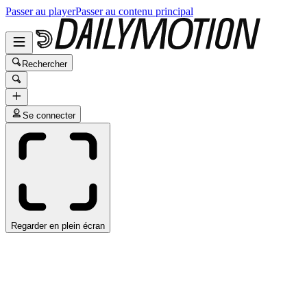
Passer au player
Passer au contenu principal
Rechercher
Se connecter
Regarder en plein écran