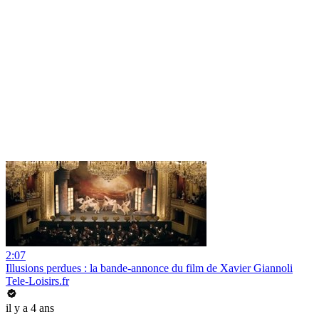
2:07
Illusions perdues : la bande-annonce du film de Xavier Giannoli
Tele-Loisirs.fr
il y a 4 ans