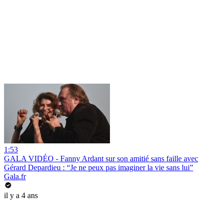
1:53
GALA VIDÉO - Fanny Ardant sur son amitié sans faille avec
Gérard Depardieu : “Je ne peux pas imaginer la vie sans lui”
Gala.fr
il y a 4 ans