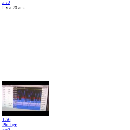
arc2
il y a 20 ans
1:56
Piratage
arc2