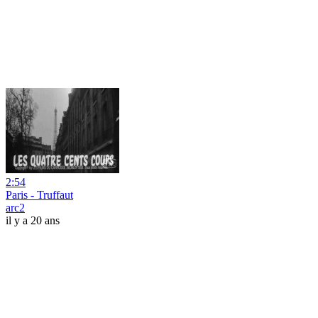
2:54
Paris - Truffaut
arc2
il y a 20 ans