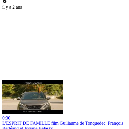
il y a 2 ans
0:30
L'ESPRIT DE FAMILLE film Guillaume de Tonquedec, François
Berléand et Josiane Balasko