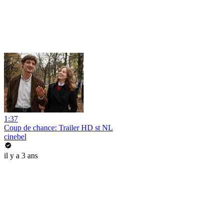
1:37
Coup de chance: Trailer HD st NL
cinebel
il y a 3 ans