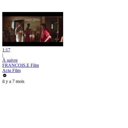
1:17
|
À suivre
FRANÇOIS.E Film
Actu Film
il y a 7 mois