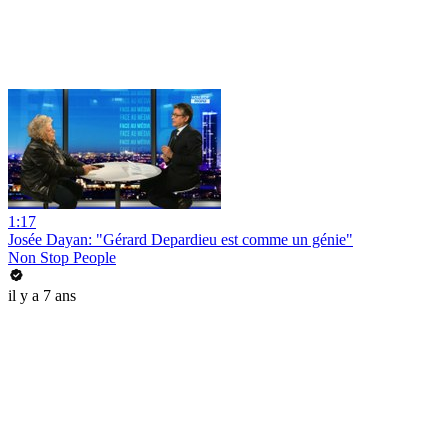
1:17
Josée Dayan: "Gérard Depardieu est comme un génie"
Non Stop People
il y a 7 ans