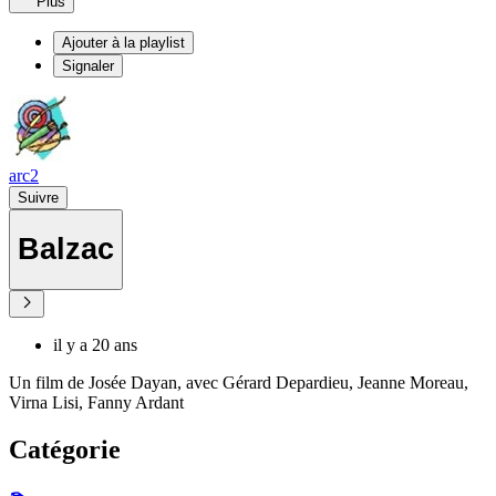
Plus
Ajouter à la playlist
Signaler
arc2
Suivre
Balzac
il y a 20 ans
Un film de Josée Dayan, avec Gérard Depardieu, Jeanne Moreau,
Virna Lisi, Fanny Ardant
Catégorie