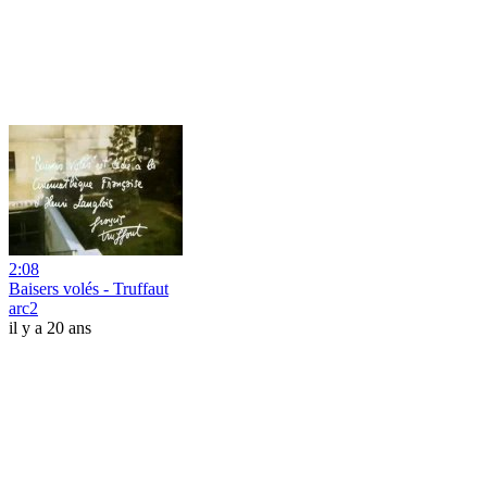
2:08
Baisers volés - Truffaut
arc2
il y a 20 ans