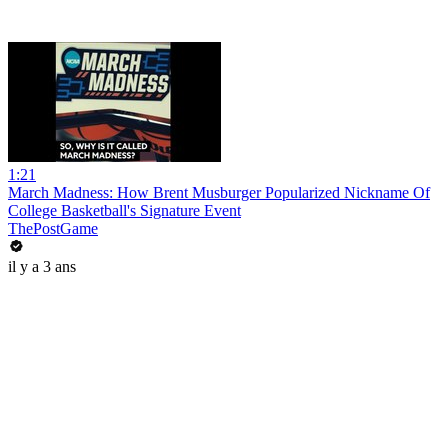
1:21
March Madness: How Brent Musburger Popularized Nickname Of
College Basketball's Signature Event
ThePostGame
il y a 3 ans