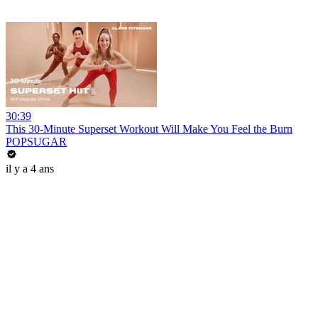
30:39
This 30-Minute Superset Workout Will Make You Feel the Burn
POPSUGAR
il y a 4 ans