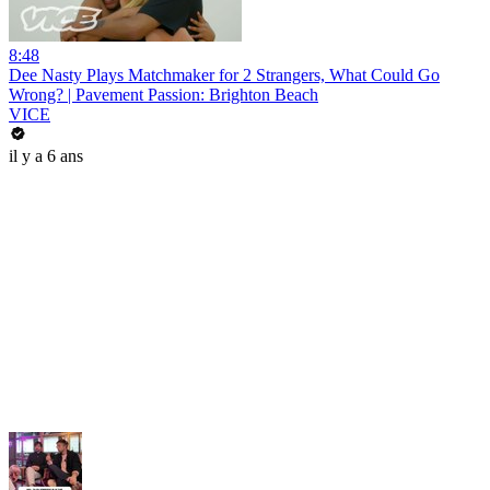
8:48
Dee Nasty Plays Matchmaker for 2 Strangers, What Could Go
Wrong? | Pavement Passion: Brighton Beach
VICE
il y a 6 ans