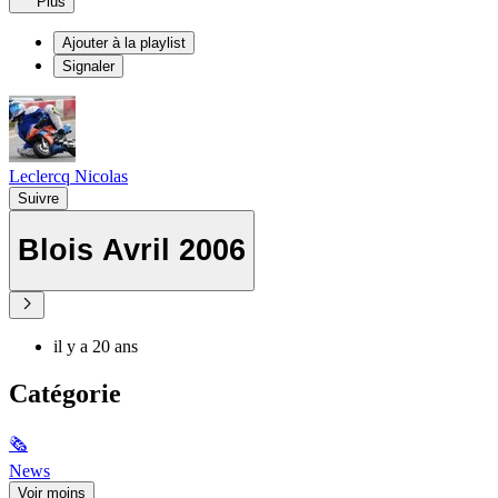
Plus
Ajouter à la playlist
Signaler
Leclercq Nicolas
Suivre
Blois Avril 2006
il y a 20 ans
Catégorie
🗞
News
Voir moins