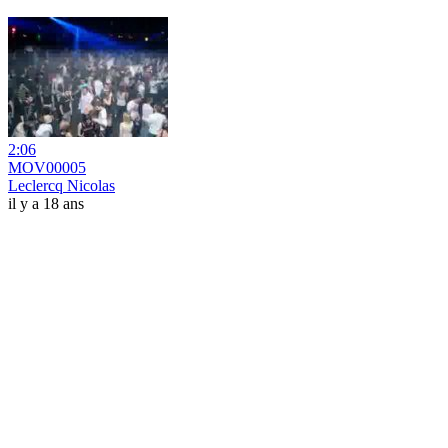
2:06
MOV00005
Leclercq Nicolas
il y a 18 ans