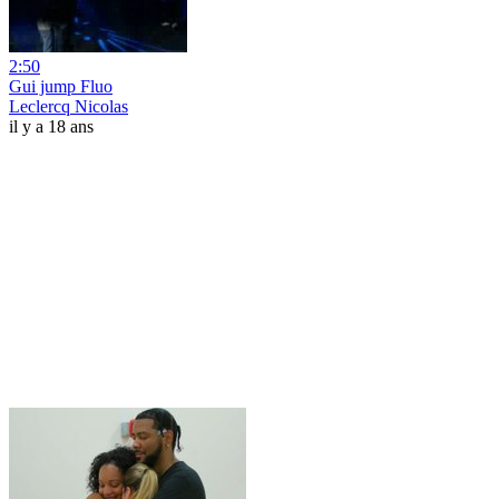
2:50
Gui jump Fluo
Leclercq Nicolas
il y a 18 ans