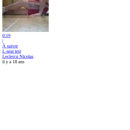
0:19
|
À suivre
L-seat test
Leclercq Nicolas
il y a 18 ans