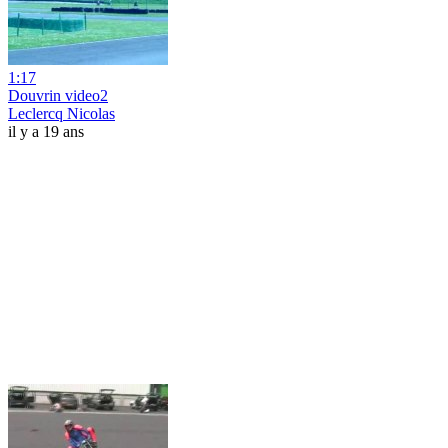
1:17
Douvrin video2
Leclercq Nicolas
il y a 19 ans