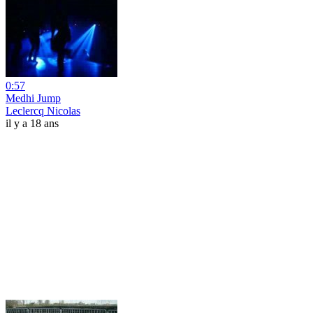
0:57
Medhi Jump
Leclercq Nicolas
il y a 18 ans