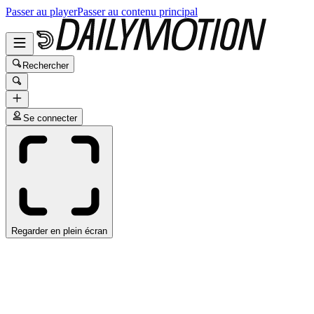
Passer au player
Passer au contenu principal
Rechercher
Se connecter
Regarder en plein écran