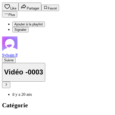
Like
Partager
Favori
Plus
Ajouter à la playlist
Signaler
Sylvain P
Suivre
Vidéo -0003
il y a 20 ans
Catégorie