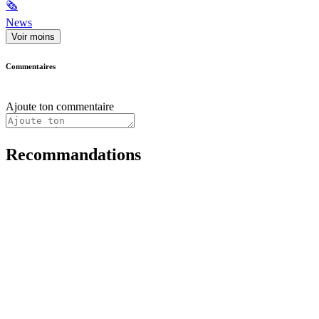
🗞
News
Voir moins
Commentaires
Ajoute ton commentaire
Recommandations