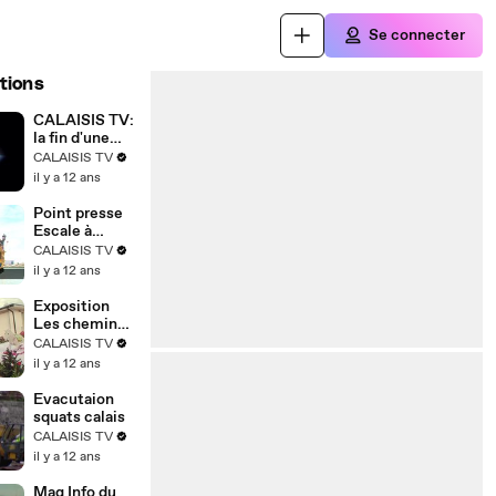
Se connecter
tions
CALAISIS TV:
la fin d'une
aventure
CALAISIS TV
il y a 12 ans
Point presse
Escale à
Calaios
CALAISIS TV
il y a 12 ans
Exposition
Les chemins
de l'école
CALAISIS TV
il y a 12 ans
Evacutaion
squats calais
CALAISIS TV
il y a 12 ans
Mag Info du