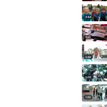
2:54
1:25
1:39
1:05
1:55