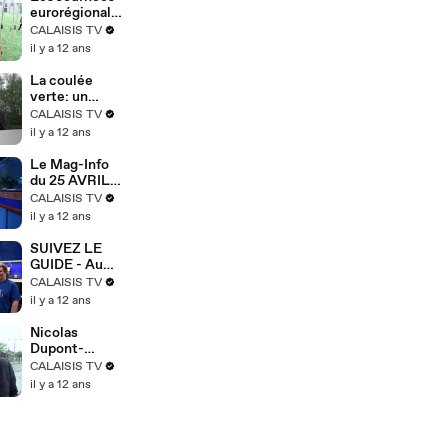
eurorégionale
s des villes
CALAISIS TV
fortifiées
il y a 12 ans
La coulée
verte: un
sentier nature
CALAISIS TV
en plein coeur
il y a 12 ans
de Coquelles
Le Mag-Info
du 25 AVRIL
2014
CALAISIS TV
il y a 12 ans
SUIVEZ LE
GUIDE - Au
Cercle
CALAISIS TV
Aquariophile
il y a 12 ans
de Calais
Nicolas
Dupont-
Aignan en
CALAISIS TV
campagne à
il y a 12 ans
Calais pour les
élections
européennes