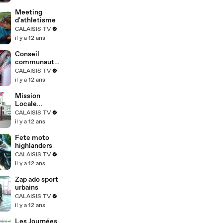
Meeting
d'athletisme
CALAISIS TV
il y a 12 ans
Conseil
communautai
re du 29 avril
CALAISIS TV
2014
il y a 12 ans
Mission
Locale
schaeffler et
CALAISIS TV
Manpower
il y a 12 ans
Fete moto
highlanders
CALAISIS TV
il y a 12 ans
Zap ado sport
urbains
CALAISIS TV
il y a 12 ans
Les Journées