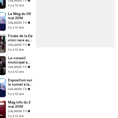
Bourse de la
CALAISIS TV
Vocation 2014
il y a 12 ans
Le Mag du 09
mai 2014
CALAISIS TV
il y a 12 ans
Finale de la Da
vinci race au
lycée léonard
CALAISIS TV
de vinci Calais
il y a 12 ans
Le conseil
municipal a
voté le
CALAISIS TV
budget 2014
il y a 12 ans
Exposition sur
le tunnel à la
mairie de
CALAISIS TV
Coquelles
il y a 12 ans
Mag info du 2
mai 2014
CALAISIS TV
il y a 12 ans