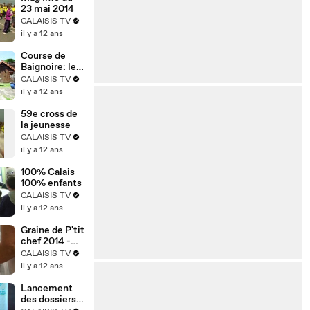
23 mai 2014
CALAISIS TV
il y a 12 ans
Course de
Baignoire: les
préparatifs
CALAISIS TV
il y a 12 ans
59e cross de
la jeunesse
CALAISIS TV
il y a 12 ans
100% Calais
100% enfants
CALAISIS TV
il y a 12 ans
Graine de P'tit
chef 2014 -
les demi-
CALAISIS TV
finales
il y a 12 ans
Lancement
des dossiers