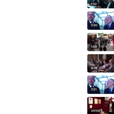
1:52
5:30
1:59
0:38
2:21
24:00