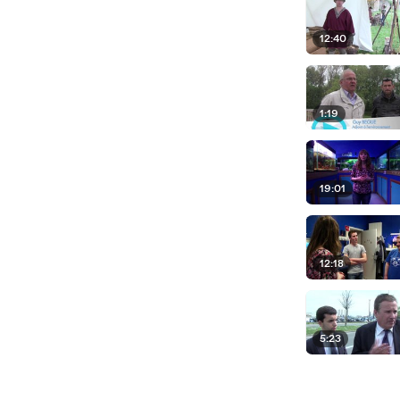
12:40
1:19
19:01
12:18
5:23