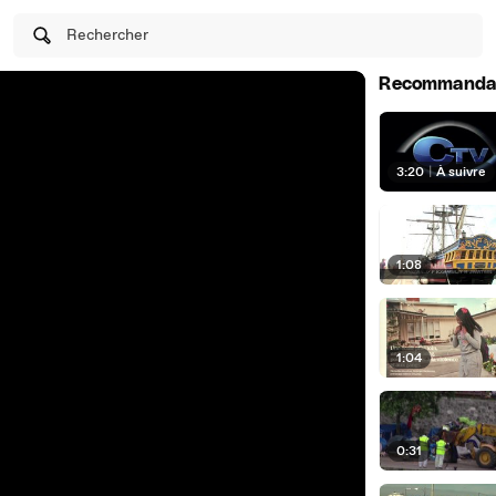
Rechercher
Recommanda
3:20
|
À suivre
1:08
1:04
0:31