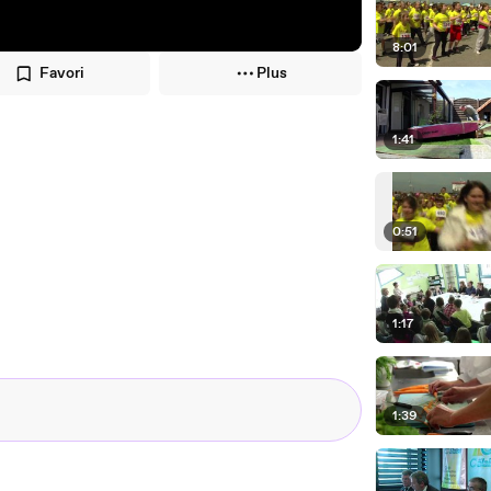
8:01
Favori
Plus
1:41
0:51
1:17
1:39