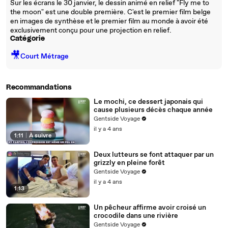
Sur les écrans le 30 janvier, le dessin animé en relief "Fly me to
the moon" est une double première. C'est le premier film belge
en images de synthèse et le premier film au monde à avoir été
exclusivement conçu pour une projection en relief.
Catégorie
🎥
Court Métrage
Recommandations
Le mochi, ce dessert japonais qui
cause plusieurs décès chaque année
Gentside Voyage
il y a 4 ans
1:11
|
À suivre
Deux lutteurs se font attaquer par un
grizzly en pleine forêt
Gentside Voyage
il y a 4 ans
1:13
Un pêcheur affirme avoir croisé un
crocodile dans une rivière
Gentside Voyage