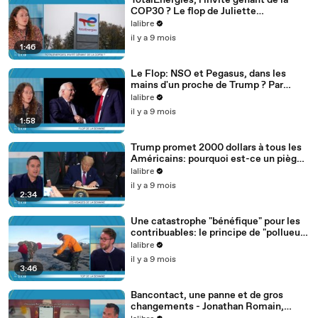
TotalEnergies, l'invité gênant de la
COP30 ? Le flop de Juliette
Vandestraete
lalibre
il y a 9 mois
1:46
Le Flop: NSO et Pegasus, dans les
mains d'un proche de Trump ? Par
Juliette Vandestraete
lalibre
il y a 9 mois
1:58
Trump promet 2000 dollars à tous les
Américains: pourquoi est-ce un piège ?
Le visage d'Antonin Marsac pour Les
lalibre
Pros...
il y a 9 mois
2:34
Une catastrophe "bénéfique" pour les
contribuables: le principe de "pollueur
payeur". Le Top de Robin Gille
lalibre
il y a 9 mois
3:46
Bancontact, une panne et de gros
changements - Jonathan Romain,