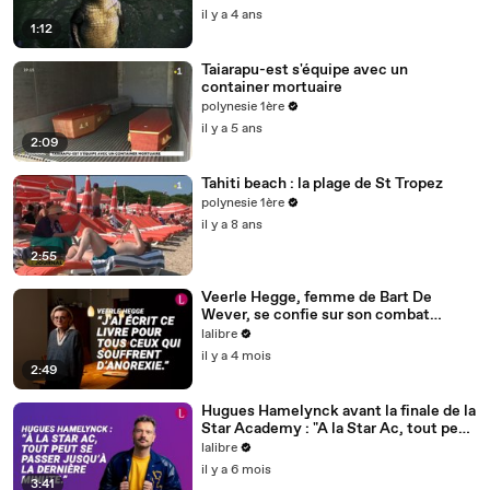
il y a 4 ans
1:12
Taiarapu-est s'équipe avec un
container mortuaire
polynesie 1ère
il y a 5 ans
2:09
Tahiti beach : la plage de St Tropez
polynesie 1ère
il y a 8 ans
2:55
Veerle Hegge, femme de Bart De
Wever, se confie sur son combat
contre l'anorexie
lalibre
il y a 4 mois
2:49
Hugues Hamelynck avant la finale de la
Star Academy : "A la Star Ac, tout peut
se passer jusqu'à la dernière minute"
lalibre
il y a 6 mois
3:41