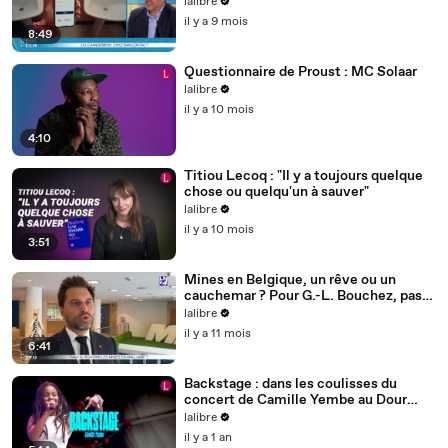
l'Invité des Pros de l'Eco, par Antonin
lalibre
Marsac
il y a 9 mois
8:49
Questionnaire de Proust : MC Solaar
lalibre
il y a 10 mois
4:10
Titiou Lecoq : "Il y a toujours quelque
chose ou quelqu'un à sauver"
lalibre
il y a 10 mois
3:51
Mines en Belgique, un rêve ou un
cauchemar ? Pour G.-L. Bouchez, pas
de doute: "La Chine vide nos poches"
lalibre
il y a 11 mois
6:41
Backstage : dans les coulisses du
concert de Camille Yembe au Dour
Festival
lalibre
il y a 1 an