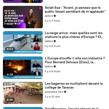
Selah Sue : "Avant, je pensais que le
public faisait semblant de m'applaudir"
lalibre
il y a 7 mois
4:35
La neige arrive: mais quelles sont les
stations le plus chères d'Europe ? Et
les moins chères ? La sélection de
lalibre
Thibaut
il y a 9 mois
6:03
L'Europe étouffe-t-elle son industrie ?
Pour Bernard Delvaux (Etex), la
situation est critique - Les Pros de
lalibre
l'Eco
il y a 9 mois
9:36
Les bagarres se multiplient devant le
collège de Taravao
polynesie 1ère
il y a 10 ans
8:45