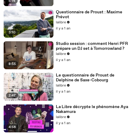
5:14
Questionnaire de Proust : Maxime
Prévot
lalibre
il y a 1 an
3:10
Studio session : comment Henri PFR
prépare un DJ set à Tomorrowland ?
lalibre
il y a 1 an
8:55
Le questionnaire de Proust de
Delphine de Saxe-Cobourg
lalibre
il y a 1 an
2:47
La Libre décrypte le phénomène Aya
Nakamura
lalibre
il y a 1 an
4:56