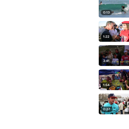
0:13
1:22
3:41
1:54
0:27