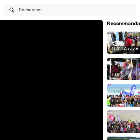
Rechercher
Recommanda
13:01
|
À suivre
1:36
1:57
1:38