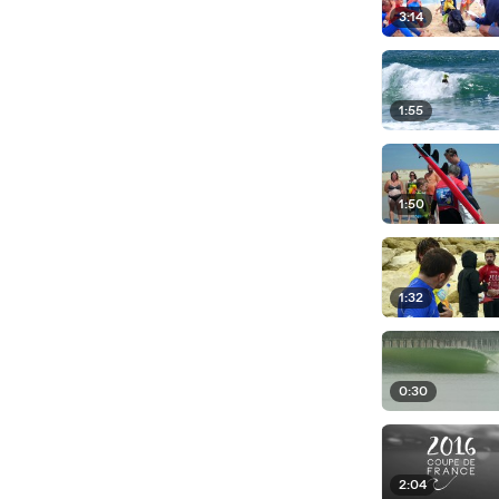
3:14
1:55
1:50
1:32
0:30
2:04