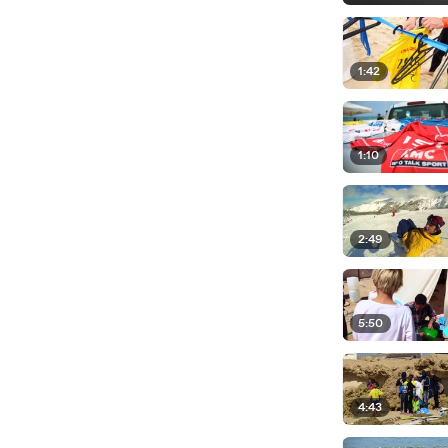
1:42
1:10
2:49
5:50
4:43