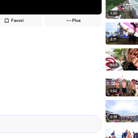
1:30
Favori
Plus
2:11
1:23
1:52
2:16