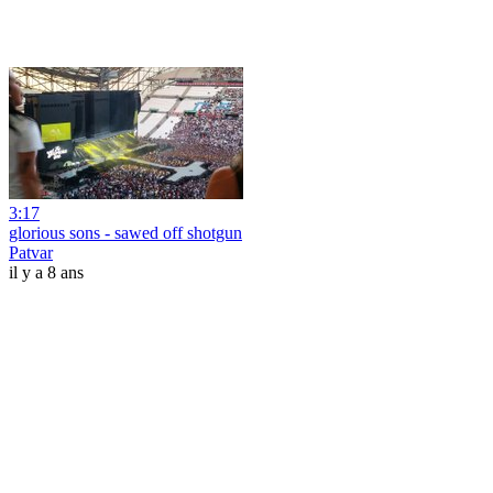
3:17
glorious sons - sawed off shotgun
Patvar
il y a 8 ans