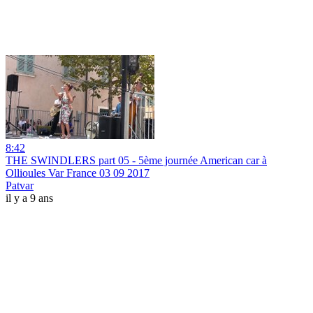
8:42
THE SWINDLERS part 05 - 5ème journée American car à
Ollioules Var France 03 09 2017
Patvar
il y a 9 ans