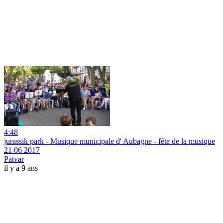
4:48
jurassik park - Musique municipale d' Aubagne - fête de la musique
21 06 2017
Patvar
il y a 9 ans