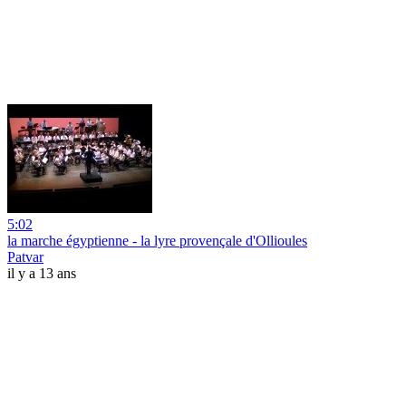
5:02
la marche égyptienne - la lyre provençale d'Ollioules
Patvar
il y a 13 ans