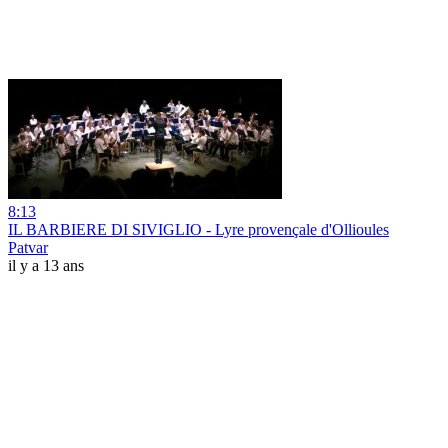
8:13
IL BARBIERE DI SIVIGLIO - Lyre provençale d'Ollioules
Patvar
il y a 13 ans