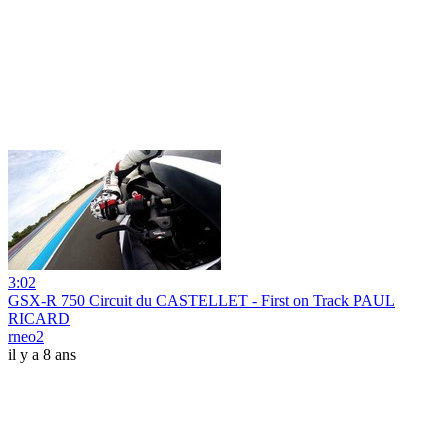
3:02
GSX-R 750 Circuit du CASTELLET - First on Track PAUL
RICARD
rneo2
il y a 8 ans