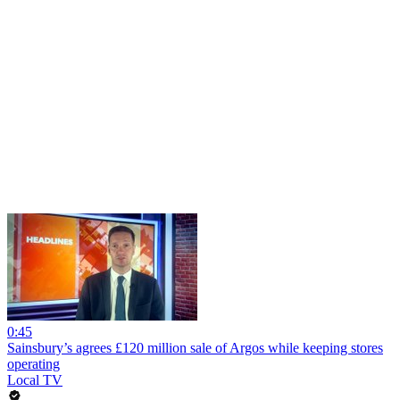
0:45
Sainsbury’s agrees £120 million sale of Argos while keeping stores
operating
Local TV