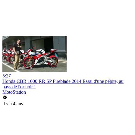
5:27
Honda CBR 1000 RR SP Fireblade 2014 Essai d'une pépite, au
pays de l'or noir !
MotoStation
il y a 4 ans