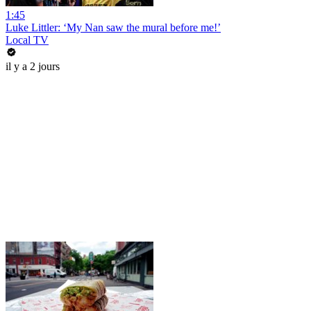
1:45
Luke Littler: ‘My Nan saw the mural before me!’
Local TV
il y a 2 jours