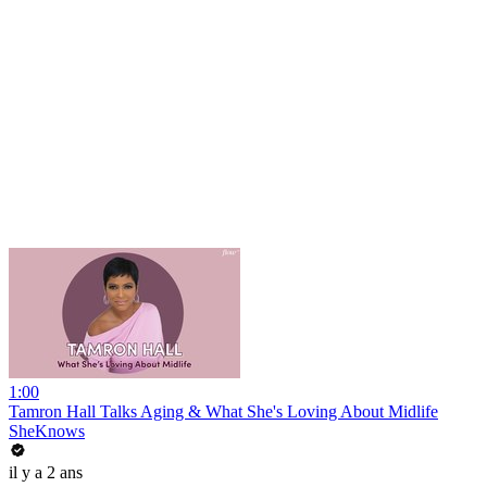
1:00
Tamron Hall Talks Aging & What She's Loving About Midlife
SheKnows
il y a 2 ans