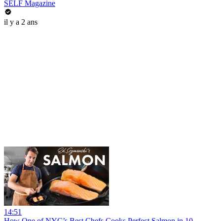
SELF Magazine
il y a 2 ans
14:51
How One of NYC’s Best Chefs Cooks Perfect Salmon in 10