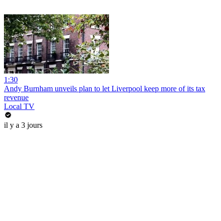
1:30
Andy Burnham unveils plan to let Liverpool keep more of its tax
revenue
Local TV
il y a 3 jours