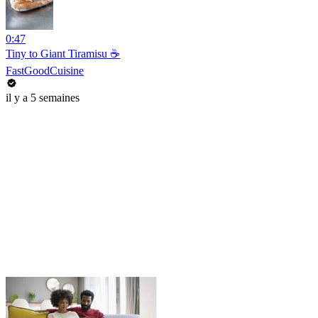
0:47
Tiny to Giant Tiramisu ☕️
FastGoodCuisine
il y a 5 semaines