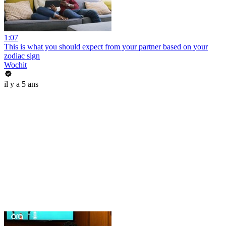
1:07
This is what you should expect from your partner based on your
zodiac sign
Wochit
il y a 5 ans