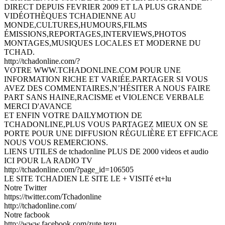
DIRECT DEPUIS FEVRIER 2009 ET LA PLUS GRANDE
VIDÉOTHÈQUES TCHADIENNE AU
MONDE,CULTURES,HUMOURS,FILMS
ÉMISSIONS,REPORTAGES,INTERVIEWS,PHOTOS
MONTAGES,MUSIQUES LOCALES ET MODERNE DU
TCHAD.
http://tchadonline.com/?
VOTRE WWW.TCHADONLINE.COM POUR UNE
INFORMATION RICHE ET VARIÉE.PARTAGER SI VOUS
AVEZ DES COMMENTAIRES,N’HÉSITER A NOUS FAIRE
PART SANS HAINE,RACISME et VIOLENCE VERBALE
MERCI D'AVANCE
ET ENFIN VOTRE DAILYMOTION DE
TCHADONLINE,PLUS VOUS PARTAGEZ MIEUX ON SE
PORTE POUR UNE DIFFUSION RÉGULIÈRE ET EFFICACE
NOUS VOUS REMERCIONS.
LIENS UTILES de tchadonline PLUS DE 2000 videos et audio
ICI POUR LA RADIO TV
http://tchadonline.com/?page_id=106505
LE SITE TCHADIEN LE SITE LE + VISITé et+lu
Notre Twitter
https://twitter.com/Tchadonline
http://tchadonline.com/
Notre facbook
http://www.facebook.com/zute.tezu