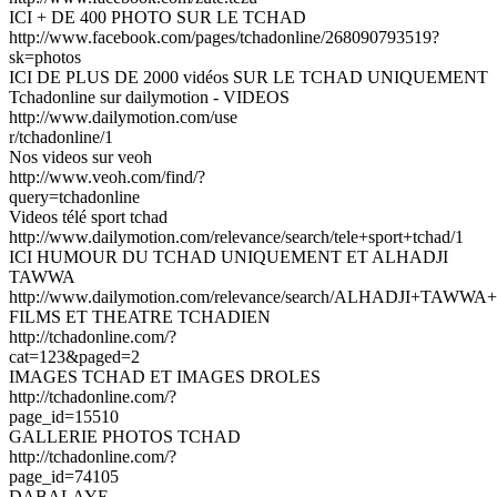
ICI + DE 400 PHOTO SUR LE TCHAD
http://www.facebook.com/pages/tchadonline/268090793519?
sk=photos
ICI DE PLUS DE 2000 vidéos SUR LE TCHAD UNIQUEMENT
Tchadonline sur dailymotion - VIDEOS
http://www.dailymotion.com/use
r/tchadonline/1
Nos videos sur veoh
http://www.veoh.com/find/?
query=tchadonline
Videos télé sport tchad
http://www.dailymotion.com/relevance/search/tele+sport+tchad/1
ICI HUMOUR DU TCHAD UNIQUEMENT ET ALHADJI
TAWWA
http://www.dailymotion.com/relevance/search/ALHADJI+TAWWA+
FILMS ET THEATRE TCHADIEN
http://tchadonline.com/?
cat=123&paged=2
IMAGES TCHAD ET IMAGES DROLES
http://tchadonline.com/?
page_id=15510
GALLERIE PHOTOS TCHAD
http://tchadonline.com/?
page_id=74105
DABALAYE