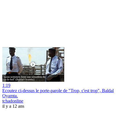
1:19
Ecoutez ci-dessus le porte-parole de "Trop, c'est trop", Baldal
Oyamta.
tchadonline
il y a 12 ans